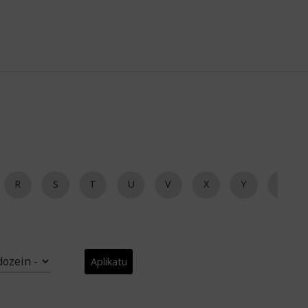
R
S
T
U
V
X
Y
Z