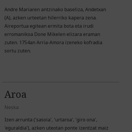
Andre Mariaren antzinako baseliza, Andetxan
(A), azken urteetan hilerriko kapera zena.
Aireportua egitean ermita bota eta irudi
erromanikoa Done Mikelen elizara eraman
zuten. 1754an Arria-Amora izeneko kofradia
sortu zuten.
Aroa
Neska
Izen arrunta ('sasoia', 'urtaroa', 'giro ona',
'eguraldia'), azken uteotan ponte izentzat maiz