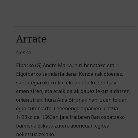
Arrate
Neska
Eibarko (G) Andre Maria, hiri honetako eta
Elgoibarko zaindaria dena. Kondairak dioenez,
santutegia okerreko lekuan eraikitzen hasi
omen ziren, eta eraikigaiak gauez lekuz aldatzen
omen ziren, hura Ama Birjinak nahi zuen tokian
egin zuten arte. Lehenengo aipamen idatzia
1498ko da. 1563an jaia irailaren 8an ospatzeko
baimena eskatu zuten, abenduan egitea
neketsua zelako.