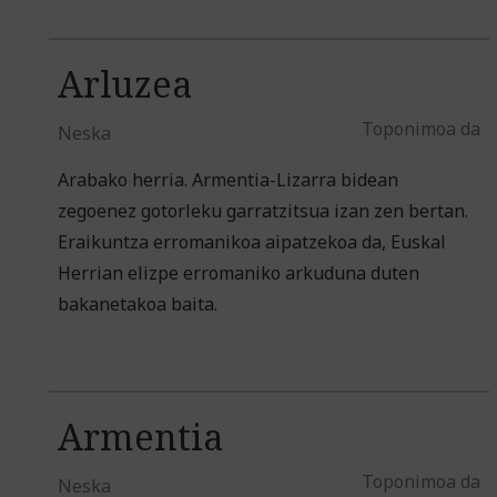
Arluzea
Toponimoa da
Neska
Arabako herria. Armentia-Lizarra bidean
zegoenez gotorleku garratzitsua izan zen bertan.
Eraikuntza erromanikoa aipatzekoa da, Euskal
Herrian elizpe erromaniko arkuduna duten
bakanetakoa baita.
Armentia
Toponimoa da
Neska