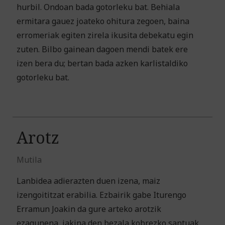
hurbil. Ondoan bada gotorleku bat. Behiala
ermitara gauez joateko ohitura zegoen, baina
erromeriak egiten zirela ikusita debekatu egin
zuten. Bilbo gainean dagoen mendi batek ere
izen bera du; bertan bada azken karlistaldiko
gotorleku bat.
Arotz
Mutila
Lanbidea adierazten duen izena, maiz
izengoititzat erabilia. Ezbairik gabe Iturengo
Erramun Joakin da gure arteko arotzik
ezagunena, jakina den bezala kobrezko santuak