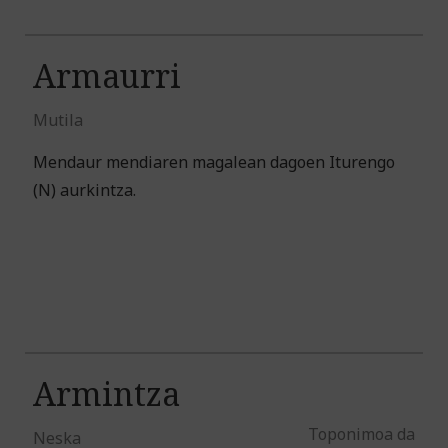
Armaurri
Mutila
Mendaur mendiaren magalean dagoen Iturengo
(N) aurkintza.
Armintza
Toponimoa da
Neska