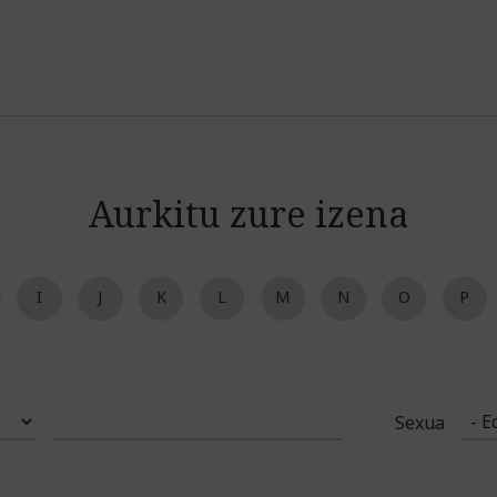
Jump to navigation
Aurkitu zure izena
I
J
K
L
M
N
O
P
Sexua