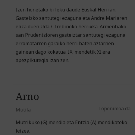
Izen honetako bi leku daude Euskal Herrian:
Gasteizko santutegi ezaguna eta Andre Mariaren
eliza duen Uda / Trebiñoko herrixka. Armentiako
san Prudentzioren gasteiztar santutegi ezaguna
erromatarren garaiko herri baten aztarnen
gainean dago kokatua. IX. mendetik XI.era
apezpikutegia izan zen.
Arno
Toponimoa da
Mutila
Mutrikuko (G) mendia eta Entzia (A) mendikateko
leizea.