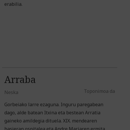
erabilia.
Arraba
Toponimoa da
Neska
Gorbeiako larre ezaguna. Inguru paregabean
dago, alde batean Itxina eta bestean Arratia
gaineko amildegia dituela. XIX. mendearen
hasieran ospitalea eta Andre Mariaren ermita