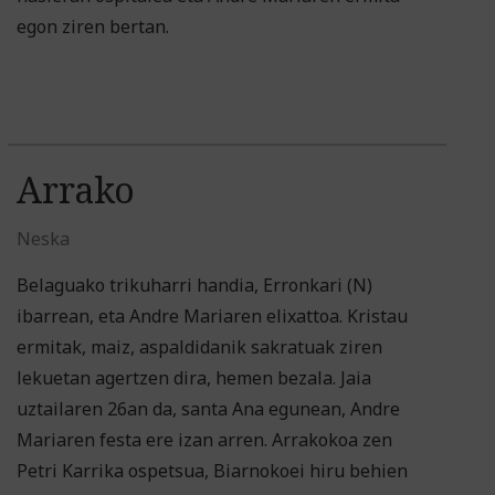
egon ziren bertan.
Arrako
Neska
Belaguako trikuharri handia, Erronkari (N)
ibarrean, eta Andre Mariaren elixattoa. Kristau
ermitak, maiz, aspaldidanik sakratuak ziren
lekuetan agertzen dira, hemen bezala. Jaia
uztailaren 26an da, santa Ana egunean, Andre
Mariaren festa ere izan arren. Arrakokoa zen
Petri Karrika ospetsua, Biarnokoei hiru behien