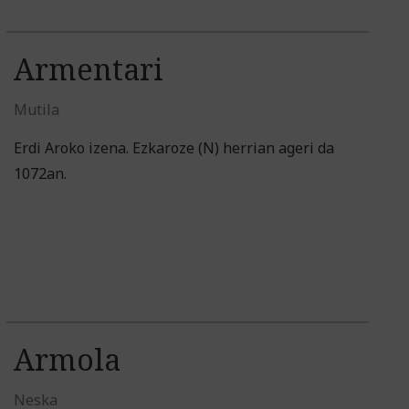
Armentari
Mutila
Erdi Aroko izena. Ezkaroze (N) herrian ageri da
1072an.
Armola
Neska