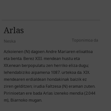
Arlas
Toponimoa da
Neska
Azkoienen (N) dagoen Andre Mariaren elixattoa
eta benta. Berez XIII. mendean hustu eta
XX.enean berpopulatu zen herriko eliza dugu;
lehendabiziko aipamena 1087. urtekoa da. XIX.
mendearen erdialdean hondakinak baizik ez
ziren gelditzen; irudia Faltzesa (N) eraman zuten.
Pirinioetan ere bada Arlas izeneko mendia (2.044
m), Biarnoko mugan.