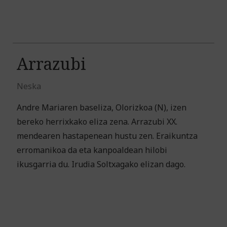
Arrazubi
Neska
Andre Mariaren baseliza, Olorizkoa (N), izen
bereko herrixkako eliza zena. Arrazubi XX.
mendearen hastapenean hustu zen. Eraikuntza
erromanikoa da eta kanpoaldean hilobi
ikusgarria du. Irudia Soltxagako elizan dago.