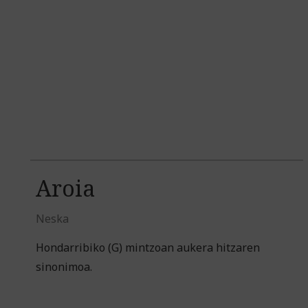
Aroia
Neska
Hondarribiko (G) mintzoan aukera hitzaren
sinonimoa.