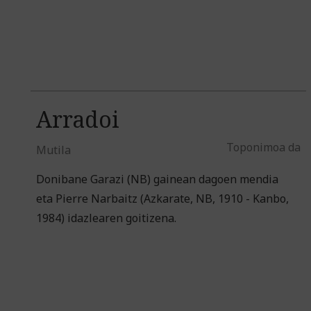
Arradoi
Toponimoa da
Mutila
Donibane Garazi (NB) gainean dagoen mendia
eta Pierre Narbaitz (Azkarate, NB, 1910 - Kanbo,
1984) idazlearen goitizena.