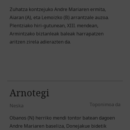
Zuhatza kontzejuko Andre Mariaren ermita,
Aiaran (A), eta Lemoizko (B) arrantzale auzoa.
Plentziako hiri-gutunean, XIII. mendean,
Armintzako biztanleak baleak harrapatzen
aritzen zirela adierazten da.
Arnotegi
Toponimoa da
Neska
Obanos (N) herriko mendi tontor batean dagoen
Andre Mariaren baseliza, Donejakue bidetik