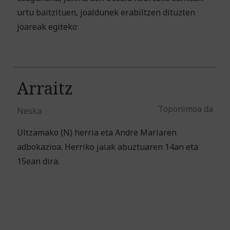
urtu baitzituen, joaldunek erabiltzen dituzten
joareak egiteko:
Arraitz
Toponimoa da
Neska
Ultzamako (N) herria eta Andre Mariaren
adbokazioa. Herriko jaiak abuztuaren 14an eta
15ean dira.