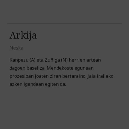
Arkija
Neska
Kanpezu (A) eta Zuñiga (N) herrien artean
dagoen baseliza. Mendekoste egunean
prozesioan joaten ziren bertaraino. Jaia iraileko
azken igandean egiten da.