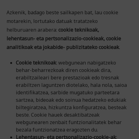
Azkenik, badago beste sailkapen bat, lau cookie
motarekin, lortutako datuak tratatzeko
helburuaren arabera:
cookie teknikoak,
lehentasun- eta pertsonalizazio-cookieak, cookie
analitikoak eta jokabide- publizitateko cookieak
.
Cookie teknikoak
: webgunean nabigatzeko
behar-beharrezkoak diren cookieak dira,
erabiltzaileari bere prestazioak edo tresnak
erabiltzen laguntzen diotelako, hala nola, saioa
identifikatzea, sarbide mugatuko parteetara
sartzea, bideoak edo soinua hedatzeko edukiak
biltegiratzea, hizkuntza konfiguratzea, besteak
beste. Cookie hauek desaktibatzeak
webgunearen zenbait funtzionalitatek behar
bezala funtzionatzea eragozten du.
Lehentasun- eta pertsonalizazio-cookie-ak
: