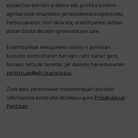
eskakizun berrien arabera edo politika kontrol-
agintaritzek emandako jarraibideetara egokitzeko
helburuarekin. Hori dela eta, erabiltzaileei aldian-
aldian bisita dezaten gomendatzen zaie.
Erabiltzaileak webguneko cookie-n politikari
buruzko kontsultaren bat egin nahi izanez gero,
honako helbide honetan jar daiteke harremanetan:
zerbitzuak@ehi.ikastola.eus
Zure datu pertsonalen tratamenduari buruzko
informazioa kontsulta dezakezu gure
Pribatutasun
Politikan
.