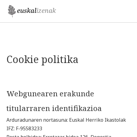
Jump to navigation
Cookie politika
Webgunearen erakunde
titularraren identifikazioa
Arduradunaren nortasuna: Euskal Herriko Ikastolak
IFZ: F-95583233
Posta helbidea: Errotazar bidea 126, Donostia.