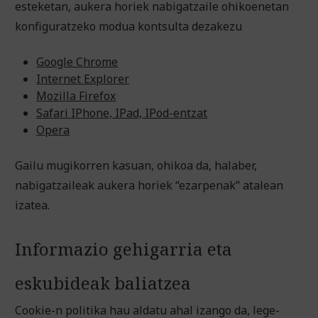
esteketan, aukera horiek nabigatzaile ohikoenetan
konfiguratzeko modua kontsulta dezakezu
Google Chrome
Internet Explorer
Mozilla Firefox
Safari IPhone, IPad, IPod-entzat
Opera
Gailu mugikorren kasuan, ohikoa da, halaber,
nabigatzaileak aukera horiek “ezarpenak” atalean
izatea.
Informazio gehigarria eta
eskubideak baliatzea
Cookie-n politika hau aldatu ahal izango da, lege-