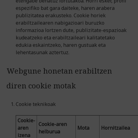
etengabe behatuz lortutakoa. Horri esker, profil
espezifiko bat gara daiteke, haren arabera
publizitatea erakusteko. Cookie horiek
erabiltzailearen nabigazioari buruzko
informazioa lortzen dute, publizitate-espazioak
kudeatzeko eta erabiltzaileari kalitatetako
edukia eskaintzeko, haren gustuak eta
lehentasunak aztertuz.
Webgune honetan erabiltzen
diren cookie motak
Cookie teknikoak
Cookie-
Cookie-aren
aren
Mota
Hornitzailea
helburua
izena