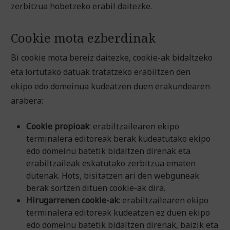
zerbitzua hobetzeko erabil daitezke.
Cookie mota ezberdinak
Bi cookie mota bereiz daitezke, cookie-ak bidaltzeko
eta lortutako datuak tratatzeko erabiltzen den
ekipo edo domeinua kudeatzen duen erakundearen
arabera:
Cookie propioak
: erabiltzailearen ekipo
terminalera editoreak berak kudeatutako ekipo
edo domeinu batetik bidaltzen direnak eta
erabiltzaileak eskatutako zerbitzua ematen
dutenak. Hots, bisitatzen ari den webguneak
berak sortzen dituen cookie-ak dira.
Hirugarrenen cookie-ak
: erabiltzailearen ekipo
terminalera editoreak kudeatzen ez duen ekipo
edo domeinu batetik bidaltzen direnak, baizik eta