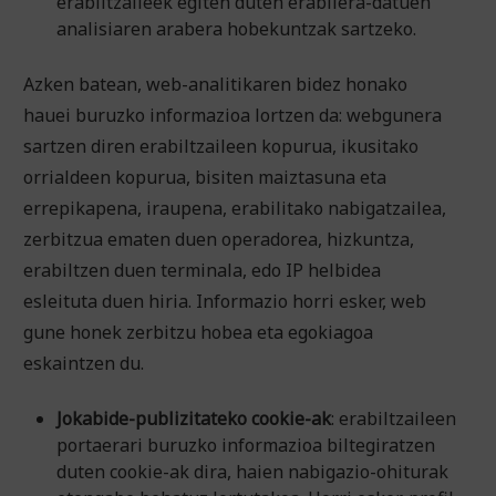
erabiltzaileek egiten duten erabilera-datuen
analisiaren arabera hobekuntzak sartzeko.
Azken batean, web-analitikaren bidez honako
hauei buruzko informazioa lortzen da: webgunera
sartzen diren erabiltzaileen kopurua, ikusitako
orrialdeen kopurua, bisiten maiztasuna eta
errepikapena, iraupena, erabilitako nabigatzailea,
zerbitzua ematen duen operadorea, hizkuntza,
erabiltzen duen terminala, edo IP helbidea
esleituta duen hiria. Informazio horri esker, web
gune honek zerbitzu hobea eta egokiagoa
eskaintzen du.
Jokabide-publizitateko cookie-ak
: erabiltzaileen
portaerari buruzko informazioa biltegiratzen
duten cookie-ak dira, haien nabigazio-ohiturak