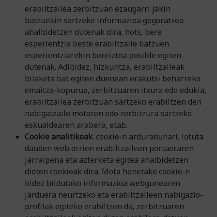
erabiltzailea zerbitzuan ezaugarri jakin
batzuekin sartzeko informazioa gogoratzea
ahalbidetzen dutenak dira, hots, bere
esperientzia beste erabiltzaile batzuen
esperientziarekin bereiztea posible egiten
dutenak. Adibidez, hizkuntza, erabiltzaileak
bilaketa bat egiten duenean erakutsi beharreko
emaitza-kopurua, zerbitzuaren itxura edo edukia,
erabiltzailea zerbitzuan sartzeko erabiltzen den
nabigatzaile motaren edo zerbitzura sartzeko
eskualdearen arabera, etab.
Cookie analitikoak
: cookie-n arduradunari, lotuta
dauden web orrien erabiltzaileen portaeraren
jarraipena eta azterketa egitea ahalbidetzen
dioten cookieak dira. Mota honetako cookie-n
bidez bildutako informazioa webgunearen
jarduera neurtzeko eta erabiltzaileen nabigazio-
profilak egiteko erabiltzen da, zerbitzuaren