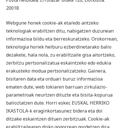
20018
Webgune honek cookie-ak eta/edo antzeko
teknologiak erabiltzen ditu, nabigatzen duzunean
informazioa bildu eta berreskuratzeko. Orokorrean,
teknologia horiek helburu ezberdinetarako balio
dezakete, hala nola, zu erabiltzaile gisa aitortzeko,
zerbitzu pertsonalizatua eskaintzeko edo edukia
erakusteko modua pertsonalizatzeko. Gainera,
bisitaren data eta orduari buruz informazioa
ematen dute, web tokiaren barruan zirkulazio-
parametroak neurtzen dituzte eta bisita-kopurua
balioztatzen dute. Horri esker, EUSKAL HERRIKO
IKASTOLA-k eraginkortasunez bidera eta doi
ditzake eskaintzen dituen zerbitzuak. Cookie-ak
erabiltzailearen disko gogorrean gordetzen dira,