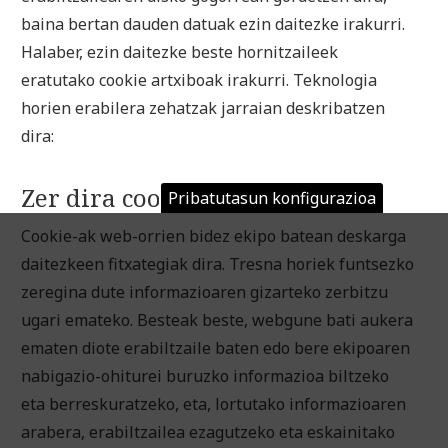
baina bertan dauden datuak ezin daitezke irakurri.
Halaber, ezin daitezke beste hornitzaileek
eratutako cookie artxiboak irakurri. Teknologia
horien erabilera zehatzak jarraian deskribatzen
dira:
Zer dira cookieak?
Pribatutasun konfigurazioa
Cookie-ak web-orrien bidez ekipo batean deskarga
daitezkeen fitxategiak dira. Tresna horiek funtsezko
zeregina dute informazioaren gizarteko zerbitzu
ugari emateko. Besteak beste, webgune bati aukera
ematen diote erabiltzaile baten edo bere ekipoaren
nabigazio-ohiturei buruzko informazioa biltzeko
eta berreskuratzeko, eta, lortutako informazioaren
arabera, erabiltzailea ezagutzeko eta eskainitako