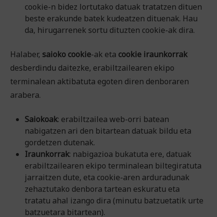
cookie-n bidez lortutako datuak tratatzen dituen
beste erakunde batek kudeatzen dituenak. Hau
da, hirugarrenek sortu dituzten cookie-ak dira.
Halaber,
saioko cookie
-ak eta
cookie iraunkorrak
desberdindu daitezke, erabiltzailearen ekipo
terminalean aktibatuta egoten diren denboraren
arabera.
Saiokoak
: erabiltzailea web-orri batean
nabigatzen ari den bitartean datuak bildu eta
gordetzen dutenak.
Iraunkorrak
: nabigazioa bukatuta ere, datuak
erabiltzailearen ekipo terminalean biltegiratuta
jarraitzen dute, eta cookie-aren arduradunak
zehaztutako denbora tartean eskuratu eta
tratatu ahal izango dira (minutu batzuetatik urte
batzuetara bitartean).