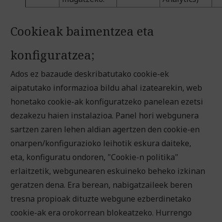
Cookieak baimentzea eta
konfiguratzea;
Ados ez bazaude deskribatutako cookie-ek
aipatutako informazioa bildu ahal izatearekin, web
honetako cookie-ak konfiguratzeko panelean ezetsi
dezakezu haien instalazioa. Panel hori webgunera
sartzen zaren lehen aldian agertzen den cookie-en
onarpen/konfigurazioko leihotik eskura daiteke,
eta, konfiguratu ondoren, "Cookie-n politika"
erlaitzetik, webgunearen eskuineko beheko izkinan
geratzen dena. Era berean, nabigatzaileek beren
tresna propioak dituzte webgune ezberdinetako
cookie-ak era orokorrean blokeatzeko. Hurrengo