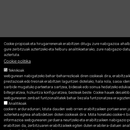
Cookie propioak eta hirugarrenenak erabiltzen ditugu zure nabigazioa ahalb
gure zerbitzuak aztertzeko eta helburu analitikoetarako, zure nabigazio-dat
aztertuta.
Cookie politika
Teknikoak
webgunean nabigatzeko behar-beharrezkoak diren cookieak dira, erabiltzail
prestazioak edo tresnak erabiltzen laguntzen diotelako, hala nola, saioa ident
sarbide mugatuko parteetara sartzea, bideoak edo soinua hedatzeko eduki
biltegiratzea, hizkuntza konfiguratzea, besteak beste. Cookie hauek desakti
webgunearen zenbait funtzionalitatek behar bezala funtzionatzea eragozten
Analitikoak
cookie-n arduradunari, lotuta dauden web orrien erabiltzaileen portaeraren j
azterketa egitea ahalbidetzen dioten cookieak dira. Mota honetako cookie-n b
informazioa webgunearen jarduera neurtzeko eta erabiltzaileen nabigazio-pro
erabiltzen da, zerbitzuaren erabiltzaileek egiten duten erabilera-datuen anal