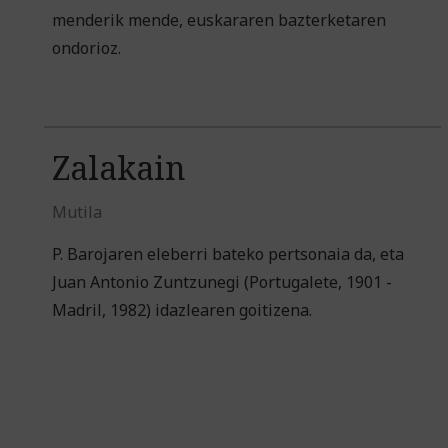
menderik mende, euskararen bazterketaren
ondorioz.
Zalakain
Mutila
P. Barojaren eleberri bateko pertsonaia da, eta
Juan Antonio Zuntzunegi (Portugalete, 1901 -
Madril, 1982) idazlearen goitizena.