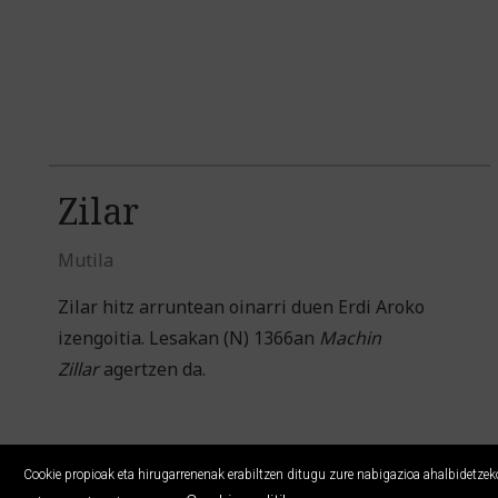
Zilar
Mutila
Zilar hitz arruntean oinarri duen Erdi Aroko
izengoitia. Lesakan (N) 1366an
Machin
Zillar
agertzen da.
Cookie propioak eta hirugarrenenak erabiltzen ditugu zure nabigazioa ahalbidetzeko,