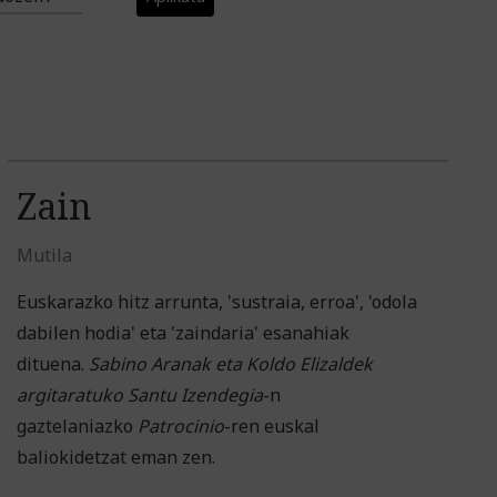
Zain
Mutila
Euskarazko hitz arrunta, 'sustraia, erroa', 'odola
dabilen hodia' eta 'zaindaria' esanahiak
dituena.
Sabino Aranak eta Koldo Elizaldek
argitaratuko Santu Izendegia
-n
gaztelaniazko
Patrocinio
-ren euskal
baliokidetzat eman zen.