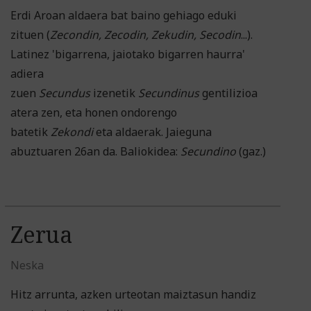
Erdi Aroan aldaera bat baino gehiago eduki
zituen (
Zecondin, Zecodin, Zekudin, Secodin
...).
Latinez 'bigarrena, jaiotako bigarren haurra'
adiera
zuen
Secundus
izenetik
Secundinus
gentilizioa
atera zen, eta honen ondorengo
batetik
Zekondi
eta aldaerak. Jaieguna
abuztuaren 26an da. Baliokidea:
Secundino
(gaz.)
Zerua
Neska
Hitz arrunta, azken urteotan maiztasun handiz