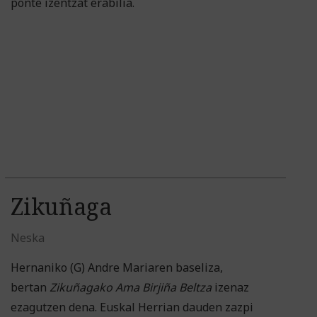
ponte izentzat erabilia.
Zikuñaga
Neska
Hernaniko (G) Andre Mariaren baseliza,
bertan
Zikuñagako Ama Birjiña Beltza
izenaz
ezagutzen dena. Euskal Herrian dauden zazpi