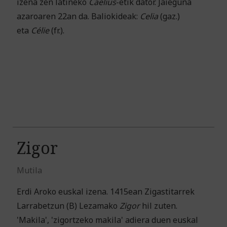
izena zen latineko
Caelius
-etik dator. Jaieguna
azaroaren 22an da. Baliokideak:
Celia
(gaz.)
eta
Célie
(fr.).
Zigor
Mutila
Erdi Aroko euskal izena. 1415ean Zigastitarrek
Larrabetzun (B) Lezamako
Zigor
hil zuten.
'Makila', 'zigortzeko makila' adiera duen euskal