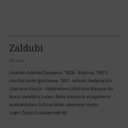
Zaldubi
Mutila
Gratien Adéma (Senpere, 1828 - Baiona, 1907)
olerkariaren goitizena. 1901. urtean
Federación
Literaria Vasca - Fédération Littéraire Basque
-ko
buru izendatu zuten. Bere kanturik ezagunena
euskaldunen biltzarretan abesteko sortu
zuen
Zazpi Euskalerriek
da.