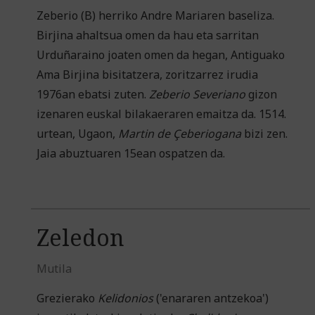
Zeberio (B) herriko Andre Mariaren baseliza.
Birjina ahaltsua omen da hau eta sarritan
Urduñaraino joaten omen da hegan, Antiguako
Ama Birjina bisitatzera, zoritzarrez irudia
1976an ebatsi zuten.
Zeberio
Severiano
gizon
izenaren euskal bilakaeraren emaitza da. 1514.
urtean, Ugaon,
Martin de Çeberiogana
bizi zen.
Jaia abuztuaren 15ean ospatzen da.
Zeledon
Mutila
Grezierako
Kelidonios
('enararen antzekoa')