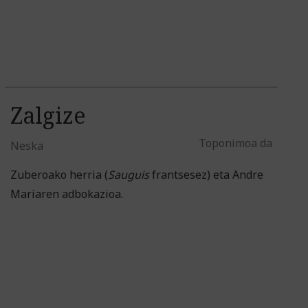
Zalgize
Toponimoa da
Neska
Zuberoako herria (
Sauguis
frantsesez) eta Andre
Mariaren adbokazioa.