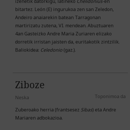
izenetik datorkigu, latineko
Chelidonius
-en
bitartez. León (E) ingurukoa zen san Zeledon,
Andeiro anaiarekin batean Tarragonan
martirizatu zutena, VI. mendean. Abuztuaren
4an Gasteizko Andre Maria Zuriaren elizako
dorretik irristan jaisten da, euritakotik zintzilik.
Baliokidea:
Celedonio
(gaz.).
Ziboze
Toponimoa da
Neska
Zuberoako herria (frantsesez
Sibas
) eta Andre
Mariaren adbokazioa.