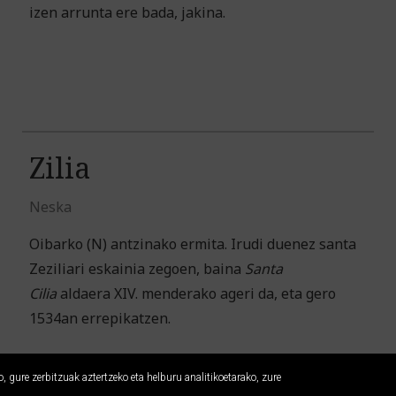
izen arrunta ere bada, jakina.
Zilia
Neska
Oibarko (N) antzinako ermita. Irudi duenez santa
Zeziliari eskainia zegoen, baina
Santa
Cilia
aldaera XIV. menderako ageri da, eta gero
1534an errepikatzen.
 gure zerbitzuak aztertzeko eta helburu analitikoetarako, zure