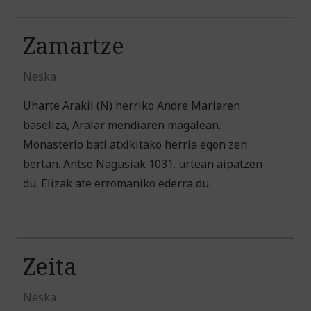
Zamartze
Neska
Uharte Arakil (N) herriko Andre Mariaren
baseliza, Aralar mendiaren magalean.
Monasterio bati atxikitako herria egon zen
bertan. Antso Nagusiak 1031. urtean aipatzen
du. Elizak ate erromaniko ederra du.
Zeita
Neska