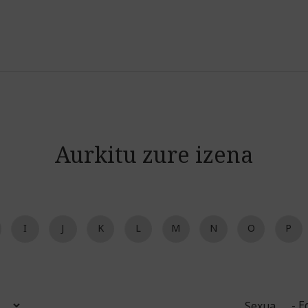
Jump to navigation
Aurkitu zure izena
I
J
K
L
M
N
O
P
Sexua