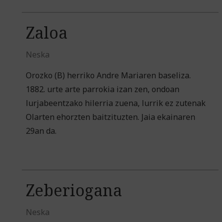
Zaloa
Neska
Orozko (B) herriko Andre Mariaren baseliza.
1882. urte arte parrokia izan zen, ondoan
lurjabeentzako hilerria zuena, lurrik ez zutenak
Olarten ehorzten baitzituzten. Jaia ekainaren
29an da.
Zeberiogana
Neska