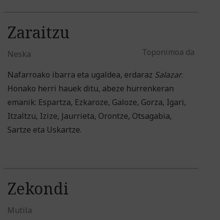
Zaraitzu
Toponimoa da
Neska
Nafarroako ibarra eta ugaldea, erdaraz
Salazar
.
Honako herri hauek ditu, abeze hurrenkeran
emanik: Espartza, Ezkaroze, Galoze, Gorza, Igari,
Itzaltzu, Izize, Jaurrieta, Orontze, Otsagabia,
Sartze eta Uskartze.
Zekondi
Mutila