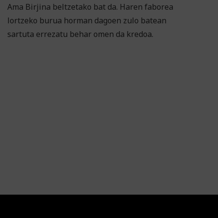
Ama Birjina beltzetako bat da. Haren faborea
lortzeko burua horman dagoen zulo batean
sartuta errezatu behar omen da kredoa.