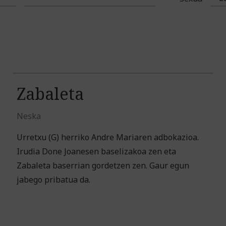
Zabaleta
Neska
Urretxu (G) herriko Andre Mariaren adbokazioa.
Irudia Done Joanesen baselizakoa zen eta
Zabaleta baserrian gordetzen zen. Gaur egun
jabego pribatua da.