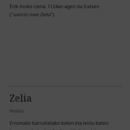
Erdi Aroko izena. 1124an ageri da Iratxen
("
uxoriis mee Zeita
").
Zelia
Neska
Erromako barrutietako baten eta leinu baten