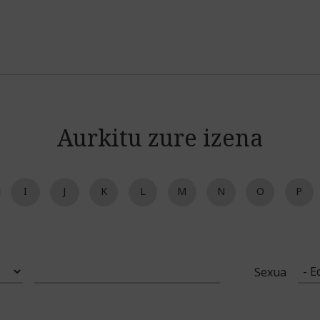
Jump to navigation
Aurkitu zure izena
I
J
K
L
M
N
O
P
Sexua