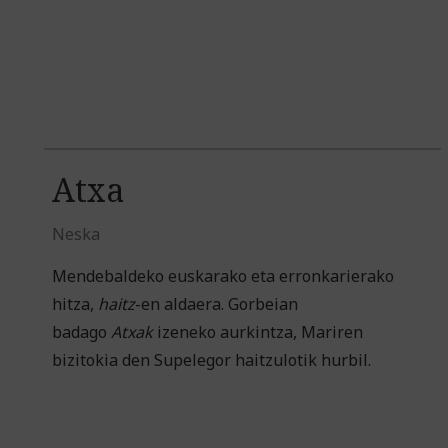
Atxa
Neska
Mendebaldeko euskarako eta erronkarierako
hitza,
haitz
-en aldaera. Gorbeian
badago
Atxak
izeneko aurkintza, Mariren
bizitokia den Supelegor haitzulotik hurbil.