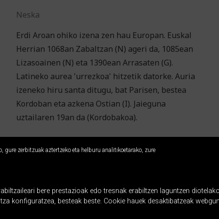
Neska
Erdi Aroan ohiko izena zen hau Europan. Euskal
Herrian 1068an Zabaltzan (N) ageri da, 1085ean
Lizasoainen (N) eta 1390ean Arrasaten (G).
Latineko aurea 'urrezkoa' hitzetik datorke. Auria
izeneko hiru santa ditugu, bat Parisen, bestea
Kordoban eta azkena Ostian (I). Jaieguna
uztailaren 19an da (Kordobakoa).
 gure zerbitzuak aztertzeko eta helburu analitikoetarako, zure
ltzaileari bere prestazioak edo tresnak erabiltzen laguntzen diotelako
ntza konfiguratzea, besteak beste. Cookie hauek desaktibatzeak webgun
« lehenengoa
‹ aurrekoa
…
15
1