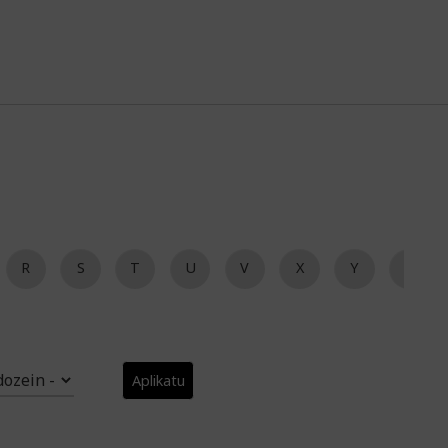
R
S
T
U
V
X
Y
Z