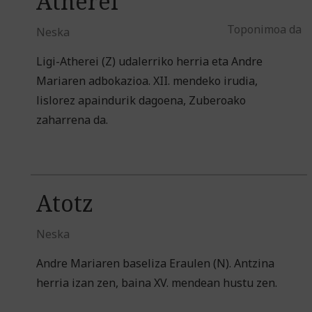
Atherei
Toponimoa da
Neska
Ligi-Atherei (Z) udalerriko herria eta Andre
Mariaren adbokazioa. XII. mendeko irudia,
lislorez apaindurik dagoena, Zuberoako
zaharrena da.
Atotz
Neska
Andre Mariaren baseliza Eraulen (N). Antzina
herria izan zen, baina XV. mendean hustu zen.