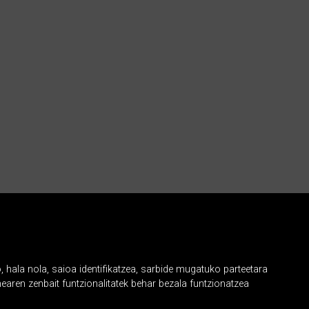
, hala nola, saioa identifikatzea, sarbide mugatuko parteetara
earen zenbait funtzionalitatek behar bezala funtzionatzea
6
17
18
19
20
21
22
23
…
hur ›
azkena »