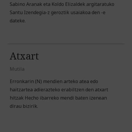
Sabino Aranak eta Koldo Elizaldek argitaratuko
Santu Izendegia-z geroztik usaiakoa den -e
dateke.
Atxart
Mutila
Erronkarin (N) mendien arteko atea edo
haitzartea adierazteko erabiltzen den atxart
hitzak Hecho ibarreko mendi baten izenean
dirau bizirik.