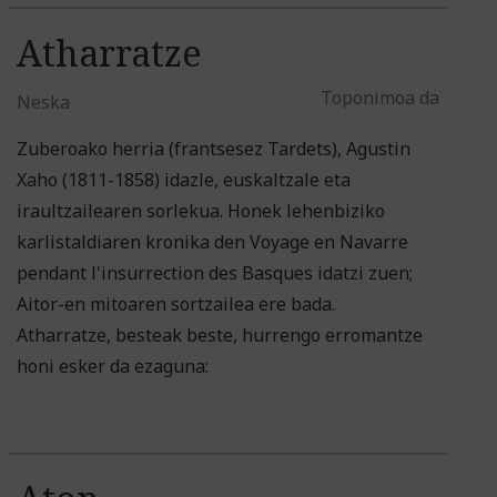
Atharratze
Toponimoa da
Neska
Zuberoako herria (frantsesez Tardets), Agustin
Xaho (1811-1858) idazle, euskaltzale eta
iraultzailearen sorlekua. Honek lehenbiziko
karlistaldiaren kronika den Voyage en Navarre
pendant l'insurrection des Basques idatzi zuen;
Aitor-en mitoaren sortzailea ere bada.
Atharratze, besteak beste, hurrengo erromantze
honi esker da ezaguna: