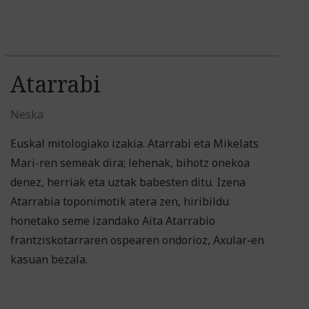
Atarrabi
Neska
Euskal mitologiako izakia. Atarrabi eta Mikelats
Mari-ren semeak dira; lehenak, bihotz onekoa
denez, herriak eta uztak babesten ditu. Izena
Atarrabia toponimotik atera zen, hiribildu
honetako seme izandako Aita Atarrabio
frantziskotarraren ospearen ondorioz, Axular-en
kasuan bezala.