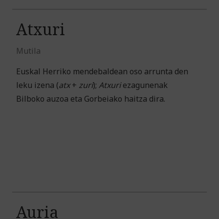
Atxuri
Mutila
Euskal Herriko mendebaldean oso arrunta den
leku izena (
atx
+
zuri
);
Atxuri
ezagunenak
Bilboko auzoa eta Gorbeiako haitza dira.
Auria