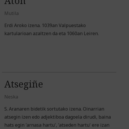
Aton
Mutila
Erdi Aroko izena. 1039an Valpuestako
kartularioan azaltzen da eta 1060an Leiren.
Atsegiñe
Neska
S. Aranaren bidetik sortutako izena. Oinarrian
atsegin izen edo adjektiboa dagoela dirudi, baina
hats egin 'arnasa hartu', 'atseden hartu' ere izan