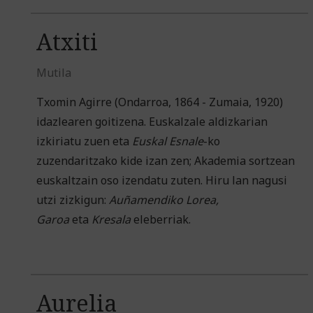
Atxiti
Mutila
Txomin Agirre (Ondarroa, 1864 - Zumaia, 1920)
idazlearen goitizena. Euskalzale aldizkarian
izkiriatu zuen eta
Euskal Esnale
-ko
zuzendaritzako kide izan zen; Akademia sortzean
euskaltzain oso izendatu zuten. Hiru lan nagusi
utzi zizkigun:
Auñamendiko
Lorea,
Garoa
eta
Kresala
eleberriak.
Aurelia