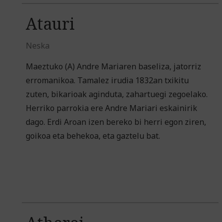
Atauri
Neska
Maeztuko (A) Andre Mariaren baseliza, jatorriz
erromanikoa. Tamalez irudia 1832an txikitu
zuten, bikarioak aginduta, zahartuegi zegoelako.
Herriko parrokia ere Andre Mariari eskainirik
dago. Erdi Aroan izen bereko bi herri egon ziren,
goikoa eta behekoa, eta gaztelu bat.