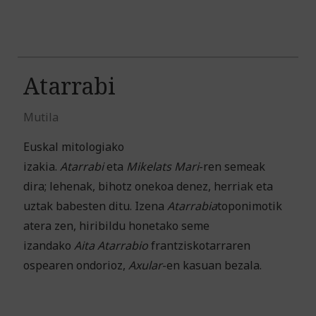
Atarrabi
Mutila
Euskal mitologiako
izakia.
Atarrabi
eta
Mikelats
Mari
-ren semeak
dira; lehenak, bihotz onekoa denez, herriak eta
uztak babesten ditu. Izena
Atarrabia
toponimotik
atera zen, hiribildu honetako seme
izandako
Aita
Atarrabio
frantziskotarraren
ospearen ondorioz,
Axular
-en kasuan bezala.