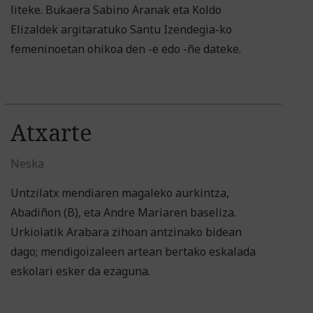
liteke. Bukaera Sabino Aranak eta Koldo
Elizaldek argitaratuko Santu Izendegia-ko
femeninoetan ohikoa den -e edo -ñe dateke.
Atxarte
Neska
Untzilatx mendiaren magaleko aurkintza,
Abadiñon (B), eta Andre Mariaren baseliza.
Urkiolatik Arabara zihoan antzinako bidean
dago; mendigoizaleen artean bertako eskalada
eskolari esker da ezaguna.