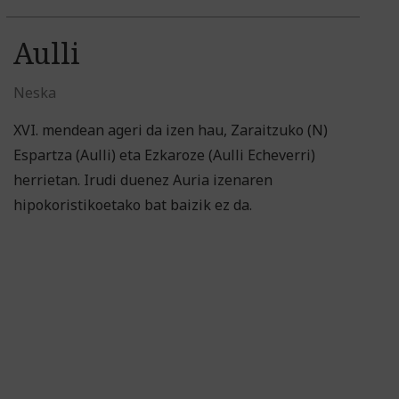
Aulli
Neska
XVI. mendean ageri da izen hau, Zaraitzuko (N)
Espartza (Aulli) eta Ezkaroze (Aulli Echeverri)
herrietan. Irudi duenez Auria izenaren
hipokoristikoetako bat baizik ez da.