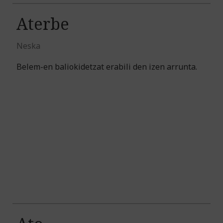
Aterbe
Neska
Belem-en baliokidetzat erabili den izen arrunta.