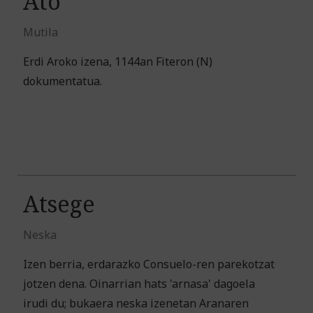
Ato
Mutila
Erdi Aroko izena, 1144an Fiteron (N)
dokumentatua.
Atsege
Neska
Izen berria, erdarazko Consuelo-ren parekotzat
jotzen dena. Oinarrian hats 'arnasa' dagoela
irudi du; bukaera neska izenetan Aranaren