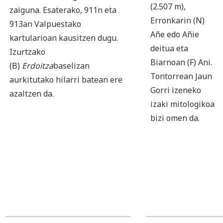
(2.507 m),
zaiguna. Esaterako, 911n eta
Erronkarin (N)
913an Valpuestako
Añe edo Añie
kartularioan kausitzen dugu.
deitua eta
Izurtzako
Biarnoan (F) Ani.
(B)
Erdoitza
baselizan
Tontorrean Jaun
aurkitutako hilarri batean ere
Gorri izeneko
azaltzen da.
izaki mitologikoa
bizi omen da.