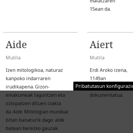
maiatzaren
15ean da.
Aide
Aiert
Mutila
Mutila
Izen mitologikoa, naturaz
Erdi Aroko izena,
kanpoko indarraren
1149an
Pribatutasun konfigurazi
irudikapena. Gizon-
Nafarroan
emakumeak laguntzen eta
dokumentatua.
oztopatzen dituen izakia
da
Aide
. Mitologian mundua
bitan banaturik dago: alde
batean berezko gauzak