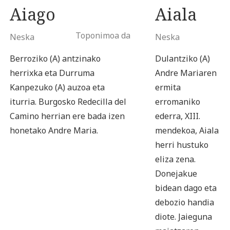
Aiago
Aiala
Toponimoa da
Neska
Neska
Berroziko (A) antzinako
Dulantziko (A)
herrixka eta Durruma
Andre Mariaren
Kanpezuko (A) auzoa eta
ermita
iturria. Burgosko Redecilla del
erromaniko
Camino herrian ere bada izen
ederra, XIII.
honetako Andre Maria.
mendekoa, Aiala
herri hustuko
eliza zena.
Donejakue
bidean dago eta
debozio handia
diote. Jaieguna