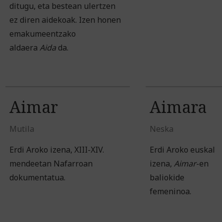
ditugu, eta bestean ulertzen
ez diren aidekoak. Izen honen
emakumeentzako
aldaera
Aida
da.
Aimar
Aimara
Mutila
Neska
Erdi Aroko izena, XIII-XIV.
Erdi Aroko euskal
mendeetan Nafarroan
izena,
Aimar
-en
dokumentatua.
baliokide
femeninoa.