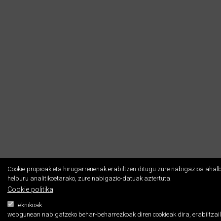
Cookie propioak eta hirugarrenenak erabiltzen ditugu zure nabigazioa ahalb
helburu analitikoetarako, zure nabigazio-datuak aztertuta.
Cookie politika
Teknikoak
webgunean nabigatzeko behar-beharrezkoak diren cookieak dira, erabiltzaile