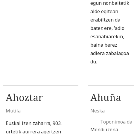
egun nonbaitetik
alde egitean
erabiltzen da
batez ere, 'adio'
esanahiarekin,
baina berez
adiera zabalagoa
du.
Ahoztar
Ahuña
Mutila
Neska
Toponimoa da
Euskal izen zaharra, 903.
Mendi izena
urtetik aurrera agertzen