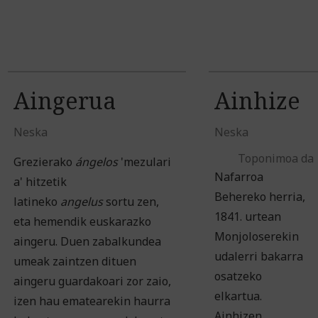
Aingerua
Ainhize
Neska
Neska
Toponimoa da
Grezierako
ángelos
'mezulari
Nafarroa
a' hitzetik
Behereko herria,
latineko
angelus
sortu zen,
1841. urtean
eta hemendik euskarazko
Monjoloserekin
aingeru. Duen zabalkundea
udalerri bakarra
umeak zaintzen dituen
osatzeko
aingeru guardakoari zor zaio,
elkartua.
izen hau ematearekin haurra
Ainhizen,