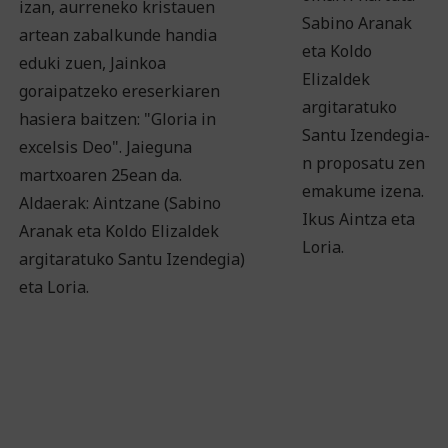
izan, aurreneko kristauen
Sabino Aranak
artean zabalkunde handia
eta Koldo
eduki zuen, Jainkoa
Elizaldek
goraipatzeko ereserkiaren
argitaratuko
hasiera baitzen: "Gloria in
Santu Izendegia-
excelsis Deo". Jaieguna
n proposatu zen
martxoaren 25ean da.
emakume izena.
Aldaerak: Aintzane (Sabino
Ikus Aintza eta
Aranak eta Koldo Elizaldek
Loria.
argitaratuko Santu Izendegia)
eta Loria.