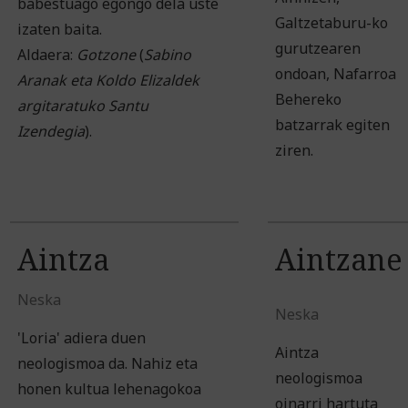
babestuago egongo dela uste
Galtzetaburu-ko
izaten baita.
gurutzearen
Aldaera:
Gotzone
(
Sabino
ondoan, Nafarroa
Aranak eta Koldo Elizaldek
Behereko
argitaratuko Santu
batzarrak egiten
Izendegia
).
ziren.
Aintza
Aintzane
Neska
Neska
'Loria' adiera duen
Aintza
neologismoa da. Nahiz eta
neologismoa
honen kultua lehenagokoa
oinarri hartuta