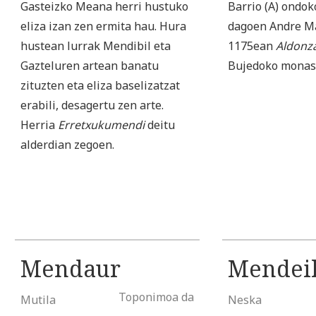
Gasteizko Meana herri hustuko
Barrio (A) ondok
eliza izan zen ermita hau. Hura
dagoen Andre Ma
hustean lurrak Mendibil eta
1175ean
Aldonz
Gazteluren artean banatu
Bujedoko monast
zituzten eta eliza baselizatzat
erabili, desagertu zen arte.
Herria
Erretxukumendi
deitu
alderdian zegoen.
Mendaur
Mendei
Toponimoa da
Mutila
Neska