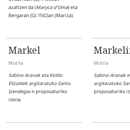
azaltzen da (
Maryca d'Oma
) eta
Bergaran (G) 1502an (Mariza).
Markel
Markeli
Mutila
Mutila
Sabino Aranak eta Koldo
Sabino Aranak et
Elizaldek argitaratuko Santu
argitaratuko Sa
Izendegia
-n proposaturiko
proposaturiko i
izena.