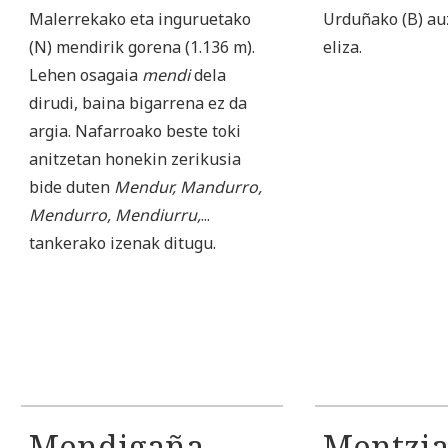
Malerrekako eta inguruetako
Urduñako (B) au
(N) mendirik gorena (1.136 m).
eliza.
Lehen osagaia
mendi
dela
dirudi, baina bigarrena ez da
argia. Nafarroako beste toki
anitzetan honekin zerikusia
bide duten
Mendur, Mandurro,
Mendurro, Mendiurru,
...
tankerako izenak ditugu.
Mendigaña
Mentzi