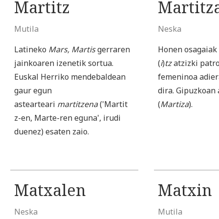
Martitz
Martitz
Mutila
Neska
Latineko
Mars, Martis
gerraren
Honen osagaia
jainkoaren izenetik sortua.
(
i
)
tz
atzizki patr
Euskal Herriko mendebaldean
femeninoa adier
gaur egun
dira. Gipuzkoan 
astearteari
martitzena
('Martit
(
Martiza
).
z-en, Marte-ren eguna', irudi
duenez) esaten zaio.
Matxalen
Matxin
Neska
Mutila