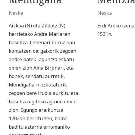
Neska
Neska
Aizkoa (N) eta Zildotz (N)
Erdi Aroko izena
herrietako Andre Mariaren
1531n.
baseliza. Lehenari buruz hau
kontatzen da: gaixorik zegoen
andre batek laguntza eskatu
omen zion Ama Birjinari, eta
honek, sendatu aurretik,
Mendigaña-n ezkutaturik
zegoen bere irudia aurkitu eta
baseliza egiteko agindu omen
zion. Egungo eraikuntza
1702an berritu zen, baina
baditu aztarna erromaniko