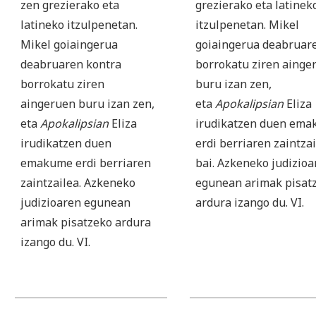
zen grezierako eta
grezierako eta latinek
latineko itzulpenetan.
itzulpenetan. Mikel
Mikel goiaingerua
goiaingerua deabruar
deabruaren kontra
borrokatu ziren ainge
borrokatu ziren
buru izan zen,
aingeruen buru izan zen,
eta
Apokalipsian
Eliza
eta
Apokalipsian
Eliza
irudikatzen duen em
irudikatzen duen
erdi berriaren zaintza
emakume erdi berriaren
bai. Azkeneko judizioa
zaintzailea. Azkeneko
egunean arimak pisat
judizioaren egunean
ardura izango du. VI.
arimak pisatzeko ardura
izango du. VI.