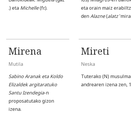
.) eta
Michelle
(fr.).
eta orain maiz erabilt
den
Alazne
(
alatz
'mira
Mirena
Mireti
Mutila
Neska
Sabino Aranak eta Koldo
Tuterako (N) musulma
Elizaldek argitaratuko
andrearen izena zen, 
Santu Izendegia
-n
proposatutako gizon
izena.