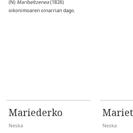
(N)
Maribeltzenea
(1826)
oikonimoaren oinarrian dago.
Mariederko
Marie
Neska
Neska