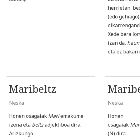
herrietan, be
(edo gehiago
elkarrengandi
Xede bera lort
izan da,
haun
eta ez bakarr
Maribeltz
Maribe
Neska
Neska
Honen osagaiak
Mari
emakume
Honen
izena eta
beltz
adjektiboa dira.
osagaiak
Mar
Arizkungo
(N) dira.