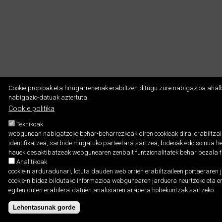
Cookie propioak eta hirugarrenenak erabiltzen ditugu zure nabigazioa ahalbi
nabigazio-datuak aztertuta.
Cookie politika
Teknikoak
webgunean nabigatzeko behar-beharrezkoak diren cookieak dira, erabiltzaile
identifikatzea, sarbide mugatuko parteetara sartzea, bideoak edo soinua he
hauek desaktibatzeak webgunearen zenbait funtzionalitatek behar bezala f
Analitikoak
cookie-n arduradunari, lotuta dauden web orrien erabiltzaileen portaeraren 
cookie-n bidez bildutako informazioa webgunearen jarduera neurtzeko eta era
egiten duten erabilera-datuen analisiaren arabera hobekuntzak sartzeko.
Lehentasunak gorde