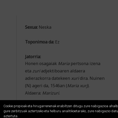
Sexua:
Neska
Toponimoa da:
Ez
Jatorria:
Honen osagaiak
Maria
pertsona izena
eta
zuri
adjektiboaren aldaera
adierazkorra datekeen
xuri
dira. Nuinen
(N) ageri da, 1546an (
Maria xurj
).
Aldaera:
Marizuri
.
Cookie propioak eta hirugarrenenak erabiltzen ditugu zure nabigazioa ahalb
gure zerbitzuak aztertzeko eta helburu analitikoetarako, zure nabigazio-dat
aztertuta.