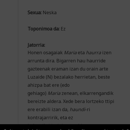
Sexua:
Neska
Toponimoa da:
Ez
Jatorria:
Honen osagaiak
Maria
eta
haurra
izen
arrunta dira. Bigarren hau haurride
gazteenak eraman izan du orain arte
Luzaide (N) bezalako herrietan, beste
ahizpa bat ere (edo
gehiago)
Maria
zenean, elkarrengandik
bereizte aldera. Xede bera lortzeko ttipi
ere erabili izan da,
haundi
-ri
kontrajarririk, eta ez
bakarrik
Maria
izenarekin.