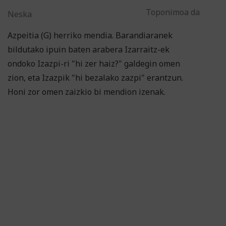
Toponimoa da
Neska
Azpeitia (G) herriko mendia. Barandiaranek
bildutako ipuin baten arabera Izarraitz-ek
ondoko Izazpi-ri "hi zer haiz?" galdegin omen
zion, eta Izazpik "hi bezalako zazpi" erantzun.
Honi zor omen zaizkio bi mendion izenak.