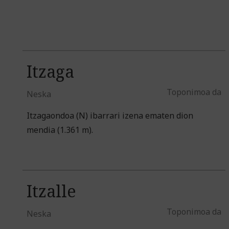
Itzaga
Toponimoa da
Neska
Itzagaondoa (N) ibarrari izena ematen dion
mendia (1.361 m).
Itzalle
Toponimoa da
Neska