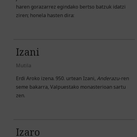
haren gorazarrez egindako bertso batzuk idatzi
ziren; honela hasten dira:
Izani
Mutila
Erdi Aroko izena. 950. urtean Izani,
Anderazu
-ren
seme bakarra, Valpuestako monasterioan sartu
zen.
Izaro