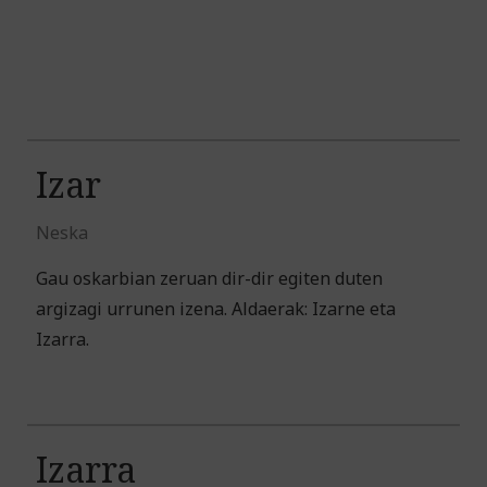
Izar
Neska
Gau oskarbian zeruan dir-dir egiten duten
argizagi urrunen izena. Aldaerak: Izarne eta
Izarra.
Izarra