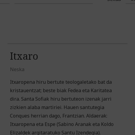
Itxaro
Neska
Itxaropena hiru bertute teologaletako bat da
kristauentzat; beste biak Fedea eta Karitatea
dira. Santa Sofiak hiru bertuteon izenak jarri
zizkien alaba martiriei. Hauen santutegia
Conques herrian dago, Frantzian. Aldaerak:
Itxaropena eta Espe (Sabino Aranak eta Koldo
Elizaldek argitaratuko Santu Izendegia).