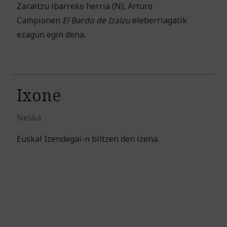
Zaraitzu ibarreko herria (N), Arturo
Campionen
El Bardo de Izalzu
eleberriagatik
ezagun egin dena.
Ixone
Neska
Euskal Izendegai-n biltzen den izena.