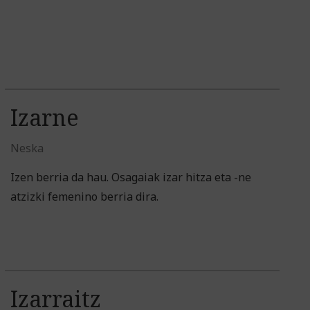
Izarne
Neska
Izen berria da hau. Osagaiak izar hitza eta -ne
atzizki femenino berria dira.
Izarraitz