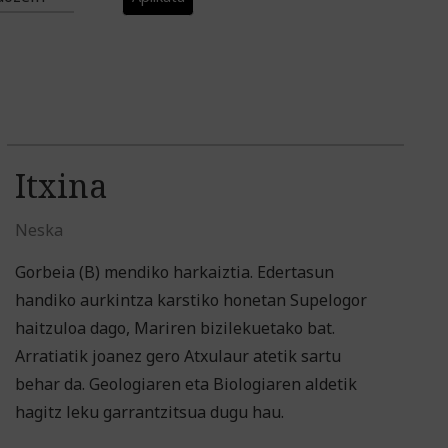
Itxina
Neska
Gorbeia (B) mendiko harkaiztia. Edertasun
handiko aurkintza karstiko honetan Supelogor
haitzuloa dago, Mariren bizilekuetako bat.
Arratiatik joanez gero Atxulaur atetik sartu
behar da. Geologiaren eta Biologiaren aldetik
hagitz leku garrantzitsua dugu hau.