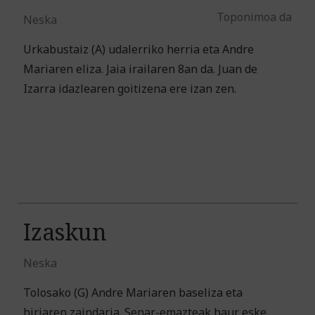
Toponimoa da
Neska
Urkabustaiz (A) udalerriko herria eta Andre
Mariaren eliza. Jaia irailaren 8an da. Juan de
Izarra idazlearen goitizena ere izan zen.
Izaskun
Neska
Tolosako (G) Andre Mariaren baseliza eta
hiriaren zaindaria. Senar-emazteak haur eske