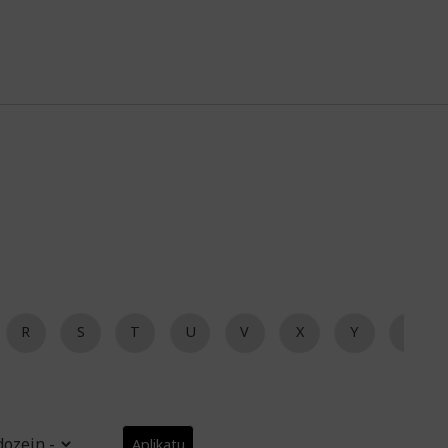
R
S
T
U
V
X
Y
Z