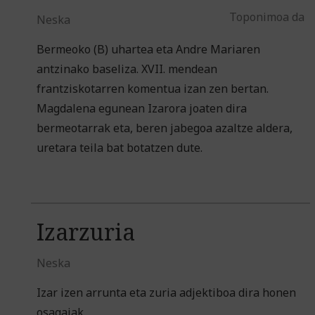
Toponimoa da
Neska
Bermeoko (B) uhartea eta Andre Mariaren
antzinako baseliza. XVII. mendean
frantziskotarren komentua izan zen bertan.
Magdalena egunean Izarora joaten dira
bermeotarrak eta, beren jabegoa azaltze aldera,
uretara teila bat botatzen dute.
Izarzuria
Neska
Izar izen arrunta eta zuria adjektiboa dira honen
osagaiak.