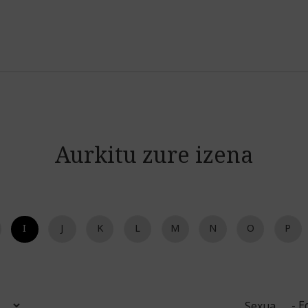
Jump to navigation
Aurkitu zure izena
I
(active tab)
J
K
L
M
N
O
P
Sexua