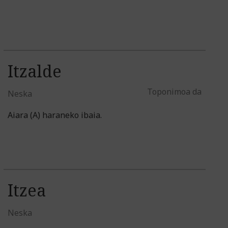
Itzalde
Toponimoa da
Neska
Aiara (A) haraneko ibaia.
Itzea
Neska