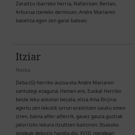
Zaraitzu ibarreko herria, Nafarroan. Bertan,
Arburua izeneko dermioan, Andre Mariaren
baseliza egon zen garai batean.
Itziar
Neska
Deba (G) herriko auzoa eta Andre Mariaren
santutegi ezaguna. Hemen ere, Euskal Herriko
beste leku askotan bezala, eliza Ama Birjina
agertu zen lekutik urrun eraikitzen saiatu omen
ziren, baina alfer-alferrik, gauez gauza guztiak
jatorrizko lekura itzultzen baitziren. Itsasoko
jendeak debozio handia dio. XVIII. mendean