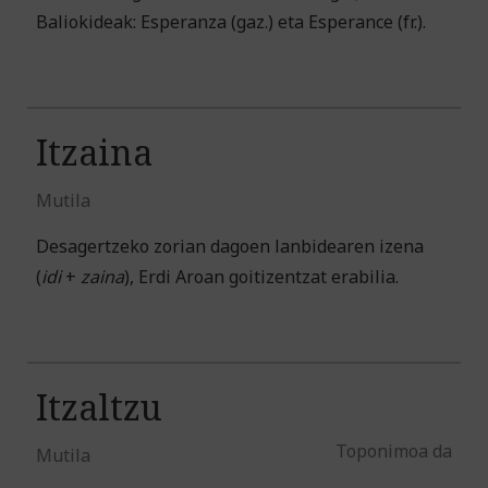
Baliokideak: Esperanza (gaz.) eta Esperance (fr.).
Itzaina
Mutila
Desagertzeko zorian dagoen lanbidearen izena
(
idi
+
zaina
), Erdi Aroan goitizentzat erabilia.
Itzaltzu
Toponimoa da
Mutila