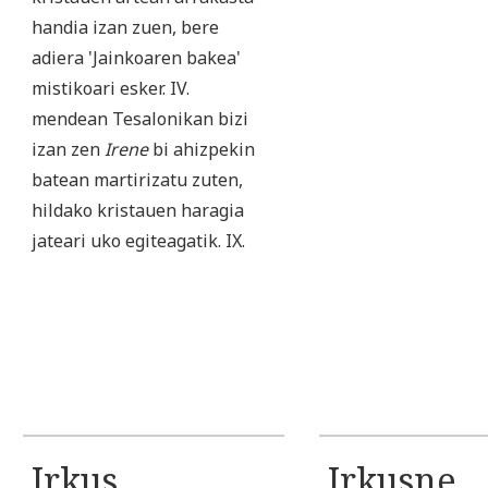
handia izan zuen, bere
adiera 'Jainkoaren bakea'
mistikoari esker. IV.
mendean Tesalonikan bizi
izan zen
Irene
bi ahizpekin
batean martirizatu zuten,
hildako kristauen haragia
jateari uko egiteagatik. IX.
Irkus
Irkusne