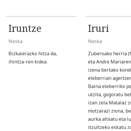
Iruntze
Iruri
Neska
Neska
Bizkaierazko hitza da,
Zuberoako herria (f
ihintza-ren kidea.
eta Andre Mariaren
izena bertako kon
eleberrian agertze
Baina eleberriko p
utzita, gogoratu be
izan zela Matalaz 
motzarazi ziona, be
aurka altxatu eta l
itzultzeko eskatu z