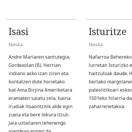
Isasi
Isturitze
Neska
Neska
Andre Mariaren santutegia,
Nafarroa Behereko
Gordexolan (B). Herrian
lurretan Isturizko 
indiano asko izan ziren eta
haitzuloak daude. 
kontatzen dute horietako
bertako margolanei
bat Ama Birjina Ameriketara
paleolitikoari eske
eramaten saiatu zela, baina
1501eko hilarria da
irudiak itsaontzitik alde egin
zaharrenetakoa.
zuela eta bere lekura itzuli.
Jaia uztailaren lehenengo
igandean egiten da.