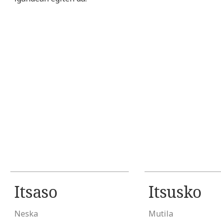
Itsaso
Itsusko
Neska
Mutila