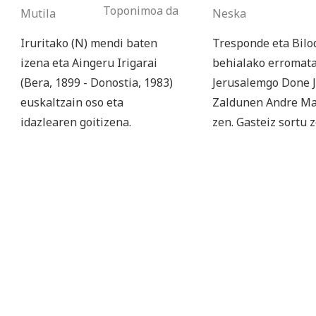
Toponimoa da
Mutila
Neska
Iruritako (N) mendi baten
Tresponde eta Bilo
izena eta Aingeru Irigarai
behialako erromata
(Bera, 1899 - Donostia, 1983)
Jerusalemgo Done 
euskaltzain oso eta
Zaldunen Andre Ma
idazlearen goitizena.
zen. Gasteiz sortu 