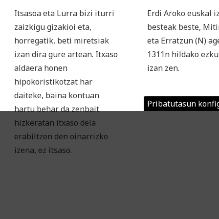
Itsasoa eta Lurra bizi iturri
Erdi Aroko euskal i
zaizkigu gizakioi eta,
besteak beste, Miti
horregatik, beti miretsiak
eta Erratzun (N) a
izan dira gure artean. Itxaso
1311n hildako ezku
aldaera honen
izan zen.
hipokoristikotzat har
daiteke, baina kontuan
Pribatutasun konfi
hartu behar da zenbait
hizkeratan itxaso dela
erabiltzen den oinarrizko
izena, ez itsaso.