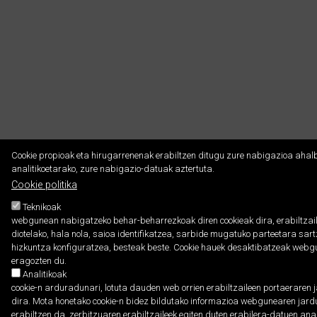
Cookie propioak eta hirugarrenenak erabiltzen ditugu zure nabigazioa ahalb
analitikoetarako, zure nabigazio-datuak aztertuta.
Cookie politika
Teknikoak
webgunean nabigatzeko behar-beharrezkoak diren cookieak dira, erabiltzail
diotelako, hala nola, saioa identifikatzea, sarbide mugatuko parteetara sar
hizkuntza konfiguratzea, besteak beste. Cookie hauek desaktibatzeak webgu
eragozten du.
Analitikoak
cookie-n arduradunari, lotuta dauden web orrien erabiltzaileen portaeraren 
dira. Mota honetako cookie-n bidez bildutako informazioa webgunearen jardue
erabiltzen da, zerbitzuaren erabiltzaileek egiten duten erabilera-datuen an