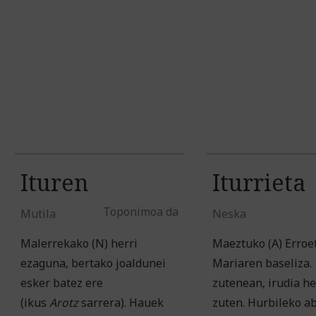
Ituren
Iturrieta
Toponimoa da
Mutila
Neska
Malerrekako (N) herri
Maeztuko (A) Erroe
ezaguna, bertako joaldunei
Mariaren baseliza.
esker batez ere
zutenean, irudia h
(ikus
Arotz
sarrera). Hauek
zuten. Hurbileko ab