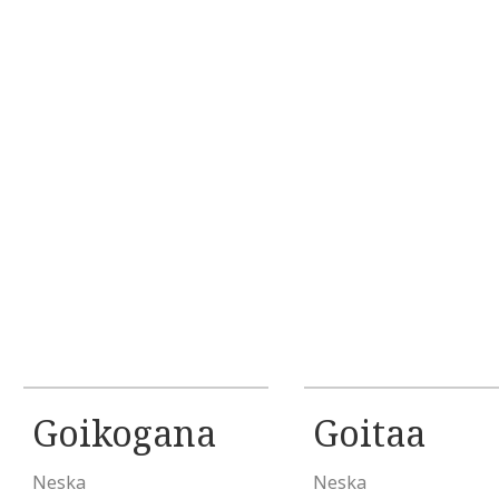
Goikogana
Goitaa
Neska
Neska