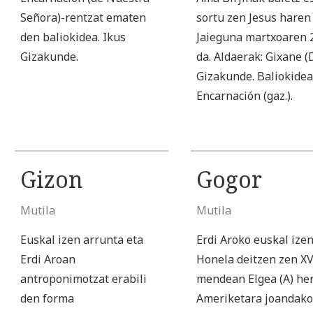
Señora)-rentzat ematen
sortu zen Jesus haren
den baliokidea. Ikus
Jaieguna martxoaren 
Gizakunde.
da. Aldaerak: Gixane (
Gizakunde. Baliokidea
Encarnación (gaz.).
Gizon
Gogor
Mutila
Mutila
Euskal izen arrunta eta
Erdi Aroko euskal izen
Erdi Aroan
Honela deitzen zen XV
antroponimotzat erabili
mendean Elgea (A) her
den forma
Ameriketara joandako