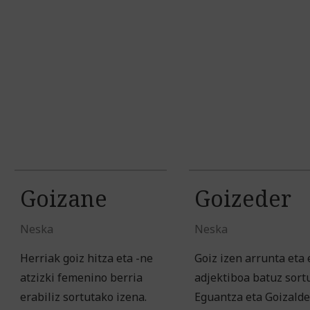
Goizane
Goizeder
Neska
Neska
Herriak goiz hitza eta -ne
Goiz izen arrunta eta 
atzizki femenino berria
adjektiboa batuz sort
erabiliz sortutako izena.
Eguantza eta Goizald