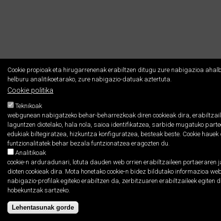
Cookie propioak eta hirugarrenenak erabiltzen ditugu zure nabigazioa ahalb
helburu analitikoetarako, zure nabigazio-datuak aztertuta.
Cookie politika
Teknikoak
webgunean nabigatzeko behar-beharrezkoak diren cookieak dira, erabiltzaile
laguntzen diotelako, hala nola, saioa identifikatzea, sarbide mugatuko par
edukiak biltegiratzea, hizkuntza konfiguratzea, besteak beste. Cookie hau
funtzionalitatek behar bezala funtzionatzea eragozten du.
Analitikoak
cookie-n arduradunari, lotuta dauden web orrien erabiltzaileen portaeraren 
dioten cookieak dira. Mota honetako cookie-n bidez bildutako informazioa we
nabigazio-profilak egiteko erabiltzen da, zerbitzuaren erabiltzaileek egiten
hobekuntzak sartzeko.
Lehentasunak gorde