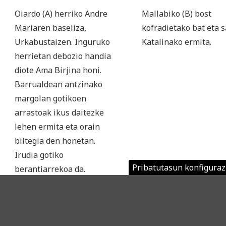
Oiardo (A) herriko Andre
Mallabiko (B) bost
Mariaren baseliza,
kofradietako bat eta 
Urkabustaizen. Inguruko
Katalinako ermita.
herrietan debozio handia
diote Ama Birjina honi.
Barrualdean antzinako
margolan gotikoen
arrastoak ikus daitezke
lehen ermita eta orain
biltegia den honetan.
Irudia gotiko
Pribatutasun konfiguraz
berantiarrekoa da.