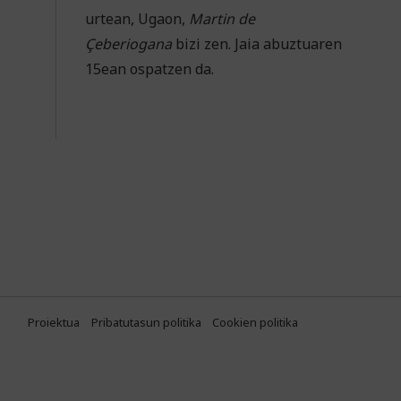
urtean, Ugaon,
Martin de
Çeberiogana
bizi zen. Jaia abuztuaren
15ean ospatzen da.
Proiektua
Pribatutasun politika
Cookien politika