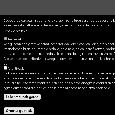
Cookie propioak eta hirugarrenenak erabiltzen ditugu zure nabigazioa ahalb
aztertzeko eta helburu analitikoetarako, zure nabigazio-datuak aztertuta.
Cookie politika
Teknikoak
webgunean nabigatzeko behar-beharrezkoak diren cookieak dira, erabiltzail
tresnak erabiltzen laguntzen diotelako, hala nola, saioa identifikatzea, sar
sartzea, bideoak edo soinua hedatzeko edukiak biltegiratzea, hizkuntza konf
Cookie hauek desaktibatzeak webgunearen zenbait funtzionalitatek behar b
du.
Analitikoak
cookie-n arduradunari, lotuta dauden web orrien erabiltzaileen portaeraren j
ahalbidetzen dioten cookieak dira. Mota honetako cookie-n bidez bildutako 
jarduera neurtzeko eta erabiltzaileen nabigazio-profilak egiteko erabiltzen da
egiten duten erabilera-datuen analisiaren arabera hobekuntzak sartzeko.
Lehentasunak gorde
Onartu guztiak