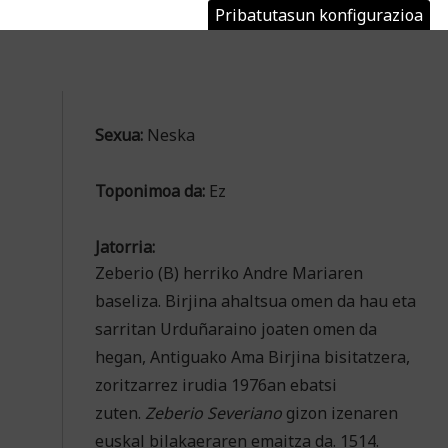
Pribatutasun konfigurazioa
Sexua:
Neska
Toponimoa da:
Ez
Jatorria:
Zeberio (B) herriko Andre Mariaren
baseliza. Birjina ahaltsua omen da hau eta
sarritan Urduñaraino joaten omen da
hegan, Antiguako Ama Birjina bisitatzera,
zoritzarrez irudia 1976an ebatsi
zuten.
Zeberio
Severiano
gizon izenaren
euskal bilakaeraren emaitza da. 1514.