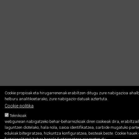
Cookie propioak eta hirugarrenenak erabiltzen ditugu zure nabigazioa ahalb
helburu analitikoetarako, zure nabigazio-datuak aztertuta.
Cookie politika
Teknikoak
webgunean nabigatzeko behar-beharrezkoak diren cookieak dira, erabiltzaile
laguntzen diotelako, hala nola, saioa identifikatzea, sarbide mugatuko par
edukiak biltegiratzea, hizkuntza konfiguratzea, besteak beste. Cookie hau