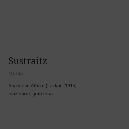
Sustraitz
Mutila
Anastasio Albizu (Lazkao, 1915)
idazlearen goitizena.