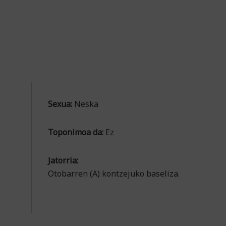
Sexua:
Neska
Toponimoa da:
Ez
Jatorria:
Otobarren (A) kontzejuko baseliza.