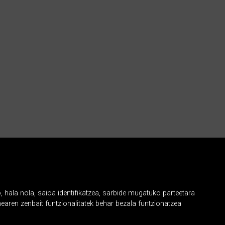
, hala nola, saioa identifikatzea, sarbide mugatuko parteetara
earen zenbait funtzionalitatek behar bezala funtzionatzea