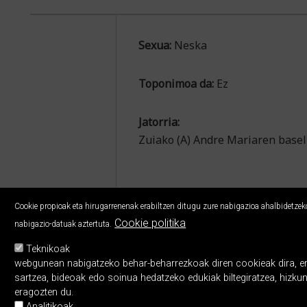
Sexua:
Neska
Toponimoa da:
Ez
Jatorria:
Zuiako (A) Andre Mariaren basel
Cookie propioak eta hirugarrenenak erabiltzen ditugu zure nabigazioa ahalbidetzeko,
Cookie politika
nabigazio-datuak aztertuta.
Teknikoak
webgunean nabigatzeko behar-beharrezkoak diren cookieak dira, erabi
sartzea, bideoak edo soinua hedatzeko edukiak biltegiratzea, hizku
eragozten du.
Analitikoak