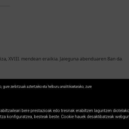
iza, XVIII. mendean eraikia. Jaieguna abenduaren 8an da.
 gure zerbitzuak aztertzeko eta helburu analitikoetarako, zure
ltzaileari bere prestazioak edo tresnak erabiltzen laguntzen diotelako
ntza konfiguratzea, besteak beste. Cookie hauek desaktibatzeak webgun