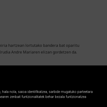
hiria hartzean lortutako bandera bat oparitu
Irudia Andre Mariaren elizan gordetzen da.
, hala nola, saioa identifikatzea, sarbide mugatuko parteetara
earen zenbait funtzionalitatek behar bezala funtzionatzea