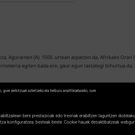
a, Agurainen (A). 1500. urtean aipatzen da, Afrikako Oran 
rromeria egiten bada ere, gaur egun lastategi bihurtua da. 
 gure zerbitzuak aztertzeko eta helburu analitikoetarako, zure
ltzaileari bere prestazioak edo tresnak erabiltzen laguntzen diotelako
ntza konfiguratzea, besteak beste. Cookie hauek desaktibatzeak webgun