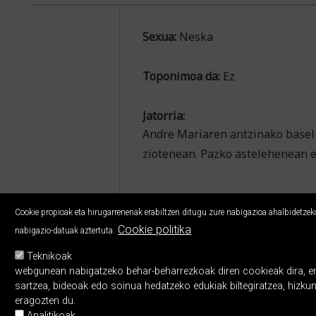
Sexua:
Neska
Toponimoa da:
Ez
Jatorria:
Andre Mariaren antzinako baseliz
ziotenean. Pazko astelehenean e
Cookie propioak eta hirugarrenenak erabiltzen ditugu zure nabigazioa ahalbidetzeko,
Cookie politika
nabigazio-datuak aztertuta.
Teknikoak
webgunean nabigatzeko behar-beharrezkoak diren cookieak dira, erabi
sartzea, bideoak edo soinua hedatzeko edukiak biltegiratzea, hizku
eragozten du.
Analitikoak