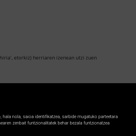
iria', etorkiz) herriaren izenean utzi zuen
, hala nola, saioa identifikatzea, sarbide mugatuko parteetara
earen zenbait funtzionalitatek behar bezala funtzionatzea