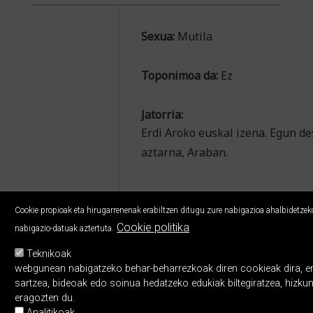
Sexua:
Mutila
Toponimoa da:
Ez
Jatorria:
Erdi Aroko euskal izena. Egun 
aztarna, Araban.
Cookie propioak eta hirugarrenenak erabiltzen ditugu zure nabigazioa ahalbidetzeko,
Cookie politika
nabigazio-datuak aztertuta.
Teknikoak
webgunean nabigatzeko behar-beharrezkoak diren cookieak dira, erabi
sartzea, bideoak edo soinua hedatzeko edukiak biltegiratzea, hizku
eragozten du.
Analitikoak