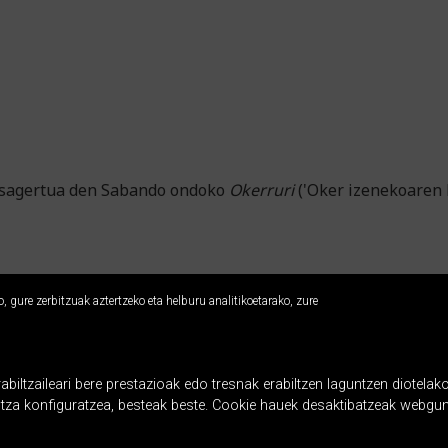
desagertua den Sabando ondoko
Okerruri
('Oker izenekoaren h
 gure zerbitzuak aztertzeko eta helburu analitikoetarako, zure
ltzaileari bere prestazioak edo tresnak erabiltzen laguntzen diotelako
ntza konfiguratzea, besteak beste. Cookie hauek desaktibatzeak webgun