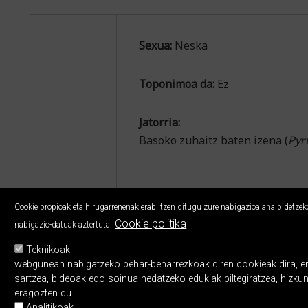
Sexua:
Neska
Toponimoa da:
Ez
Jatorria:
Basoko zuhaitz baten izena (
Pyr
Cookie propioak eta hirugarrenenak erabiltzen ditugu zure nabigazioa ahalbidetzeko,
Cookie politika
nabigazio-datuak aztertuta.
Teknikoak
webgunean nabigatzeko behar-beharrezkoak diren cookieak dira, erabi
sartzea, bideoak edo soinua hedatzeko edukiak biltegiratzea, hizku
eragozten du.
Analitikoak