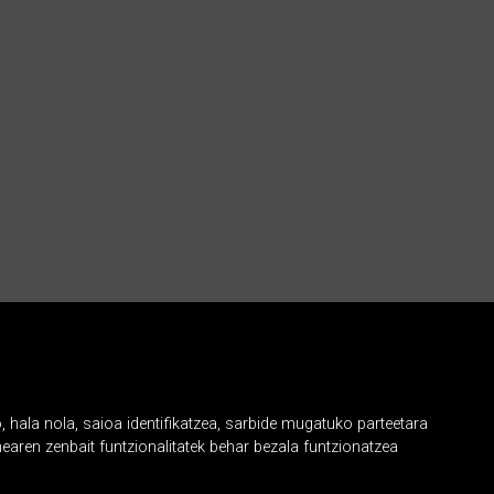
, hala nola, saioa identifikatzea, sarbide mugatuko parteetara
earen zenbait funtzionalitatek behar bezala funtzionatzea