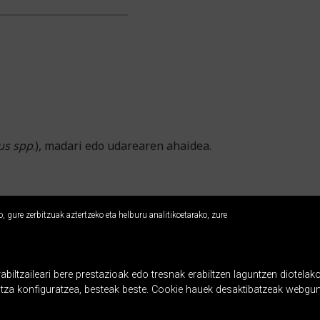
us spp
.), madari edo udarearen ahaidea.
 gure zerbitzuak aztertzeko eta helburu analitikoetarako, zure
ltzaileari bere prestazioak edo tresnak erabiltzen laguntzen diotelako
ntza konfiguratzea, besteak beste. Cookie hauek desaktibatzeak webgun