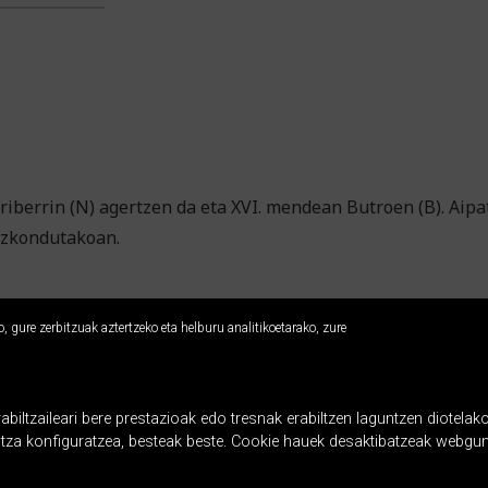
rriberrin (N) agertzen da eta XVI. mendean Butroen (B). Ai
ezkondutakoan.
 gure zerbitzuak aztertzeko eta helburu analitikoetarako, zure
ltzaileari bere prestazioak edo tresnak erabiltzen laguntzen diotelako
ntza konfiguratzea, besteak beste. Cookie hauek desaktibatzeak webgun