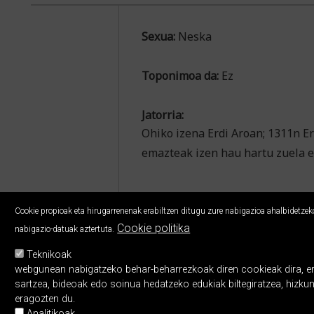
Sexua:
Neska
Toponimoa da:
Ez
Jatorria:
Ohiko izena Erdi Aroan; 1311n E
emazteak izen hau hartu zuela 
Cookie propioak eta hirugarrenenak erabiltzen ditugu zure nabigazioa ahalbidetzeko,
Cookie politika
nabigazio-datuak aztertuta.
Teknikoak
webgunean nabigatzeko behar-beharrezkoak diren cookieak dira, erabi
sartzea, bideoak edo soinua hedatzeko edukiak biltegiratzea, hizku
eragozten du.
Analitikoak