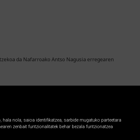
patzekoa da Nafarroako Antso Nagusia erregearen
, hala nola, saioa identifikatzea, sarbide mugatuko parteetara
earen zenbait funtzionalitatek behar bezala funtzionatzea