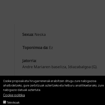
Sexua:
Neska
Toponimoa da:
Ez
Jatorria:
Andre Mariaren baseliza, Idiazabalgoa (G).
Cookie propioak eta hirugarrenenak erabiltzen ditugu zure nabigazioa
ahalbidetzeko, gure zerbitzuak aztertzeko eta helburu analitikoetarako, zure
nabigazio-datuak aztertuta.
Cookie politika
Teknikoak