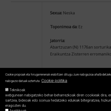
Sexua:
Neska
Toponimoa da:
Ez
Jatorria:
Abartzuzan (N) 1176an sorturika
Eraikuntza Zisterren erromaniko
Cookie propioak eta hirugarrenenak erabiltzen ditugu zure nabigazioa ahalbidetzeko,
Cookie politika
nabigazio-datuak aztertuta.
Teknikoak
webgunean nabigatzeko behar-beharrezkoak diren cookieak dira, erabi
sartzea, bideoak edo soinua hedatzeko edukiak biltegiratzea, hizku
eragozten du.
Analitikoak