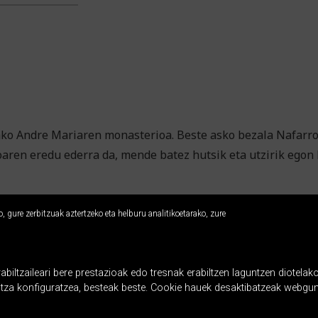
ko Andre Mariaren monasterioa. Beste asko bezala Nafarroak
aren eredu ederra da, mende batez hutsik eta utzirik egon 
 gure zerbitzuak aztertzeko eta helburu analitikoetarako, zure
ltzaileari bere prestazioak edo tresnak erabiltzen laguntzen diotelako
ntza konfiguratzea, besteak beste. Cookie hauek desaktibatzeak webgun