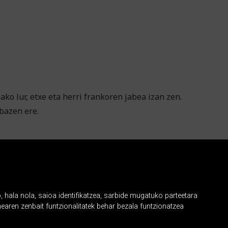
o lur, etxe eta herri frankoren jabea izan zen.
bazen ere.
, hala nola, saioa identifikatzea, sarbide mugatuko parteetara
earen zenbait funtzionalitatek behar bezala funtzionatzea