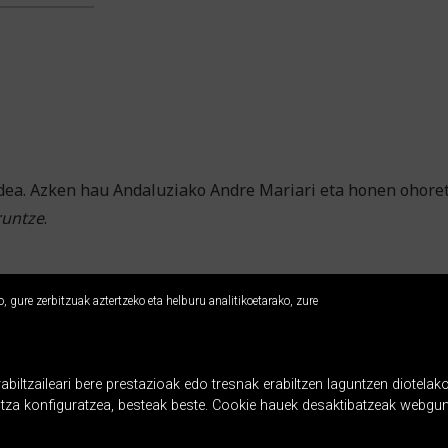
dea. Azken hau Andaluziako Andre Mariari eta honen ohoret
runtze
.
 gure zerbitzuak aztertzeko eta helburu analitikoetarako, zure
ltzaileari bere prestazioak edo tresnak erabiltzen laguntzen diotelako
ntza konfiguratzea, besteak beste. Cookie hauek desaktibatzeak webgun