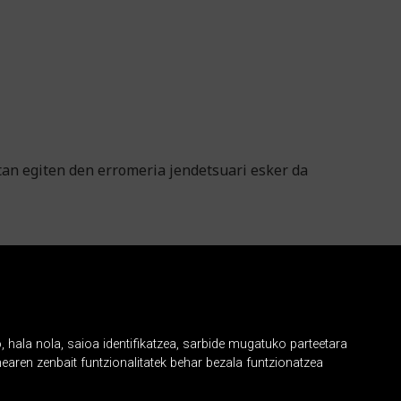
an egiten den erromeria jendetsuari esker da
, hala nola, saioa identifikatzea, sarbide mugatuko parteetara
earen zenbait funtzionalitatek behar bezala funtzionatzea