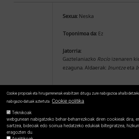
Sexua:
Neska
Toponimoa da:
Ez
Jatorria:
Gaztelaniazko
Rocío
izenaren ki
ezaguna. Aldaerak:
Inuntze
eta
I
Cookie propioak eta hirugarrenenak erabiltzen ditugu zure nabigazioa ahalbidetzeko,
Cookie politika
nabigazio-datuak aztertuta.
Teknikoak
webgunean nabigatzeko behar-beharrezkoak diren cookieak dira, erabi
sartzea, bideoak edo soinua hedatzeko edukiak biltegiratzea, hizku
eragozten du.
Analitikoak