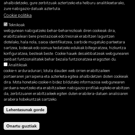
Sexua:
Mutila
ahalbidetzeko, gure zerbitzuak aztertzeko eta helburu analitikoetarako,
zure nabigazio-datuak aztertuta.
Cookie politika
Toponimoa da:
Bai
Teknikoak
webgunean nabigatzeko behar-beharrezkoak diren cookieak dira,
Jatorria:
erabiltzaileari bere prestazioak edo tresnak erabiltzen laguntzen
diotelako, hala nola, saioa identifikatzea, sarbide mugatuko parteetara
Gipuzkoako kostaldean dagoen mendi
sartzea, bideoak edo soinua hedatzeko edukiak biltegiratzea, hizkuntza
ezaguna. 1141ean
Iheldo bizchaya
(Igeldo
konfiguratzea, besteak beste. Cookie hauek desaktibatzeak webgunearen
zenbait funtzionalitatek behar bezala funtzionatzea eragozten du.
bizkaia) idatzirik agertzen da. Itxura
Analitikoak
duenez,
igel
animalia izena eta -
cookie-n arduradunari, lotuta dauden web orrien erabiltzaileen
portaeraren jarraipena eta azterketa egitea ahalbidetzen dioten cookieak
do
atzizkia -lekuzkoa, oso oker ez
dira. Mota honetako cookie-n bidez bildutako informazioa webgunearen
bagaude- dira osagaiak.
jarduera neurtzeko eta erabiltzaileen nabigazio-profilak egiteko erabiltzen
da, zerbitzuaren erabiltzaileek egiten duten erabilera-datuen analisiaren
arabera hobekuntzak sartzeko.
Lehentasunak gorde
Onartu guztiak
Proiektua
Pribatutasun politika
Cookien politika