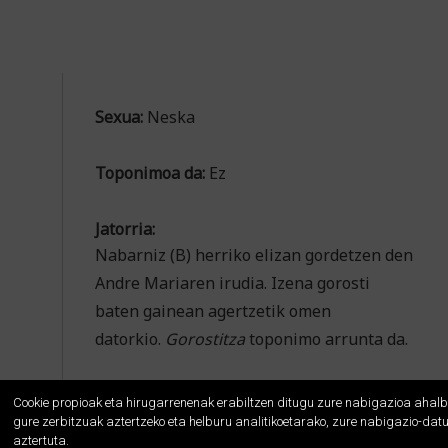
Sexua:
Neska
Toponimoa da:
Ez
Jatorria:
Nabarniz (B) herriko elizan gordetzen den
Andre Mariaren irudia. Izena gorosti
baten gainean agertzetik omen
datorkio.
Gorostitza
toponimo arrunta da.
Cookie propioak eta hirugarrenenak erabiltzen ditugu zure nabigazioa ahalb
gure zerbitzuak aztertzeko eta helburu analitikoetarako, zure nabigazio-dat
aztertuta.