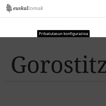
Jump to navigation
Pribatutasun konfigurazioa
Gorostit