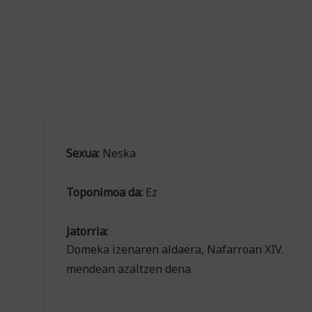
Sexua:
Neska
Toponimoa da:
Ez
Jatorria:
Domeka izenaren aldaera, Nafarroan XIV.
mendean azaltzen dena.