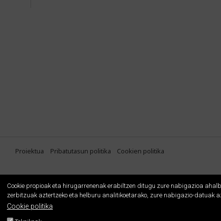
Proiektua
Pribatutasun politika
Cookien politika
Cookie propioak eta hirugarrenenak erabiltzen ditugu zure nabigazioa ahalb
zerbitzuak aztertzeko eta helburu analitikoetarako, zure nabigazio-datuak a
Cookie politika