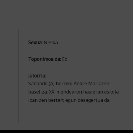
Sexua:
Neska
Toponimoa da:
Ez
Jatorria:
Sabando (A) herriko Andre Mariaren
baseliza. XX. mendearen hasieran eskola
izan zen bertan; egun desagertua da.