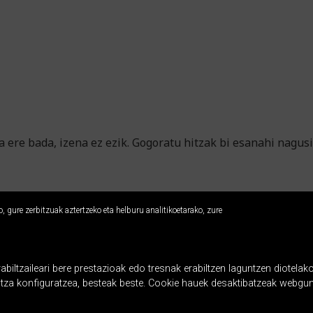
ere bada, izena ez ezik. Gogoratu hitzak bi esanahi nagusi di
 gure zerbitzuak aztertzeko eta helburu analitikoetarako, zure
ltzaileari bere prestazioak edo tresnak erabiltzen laguntzen diotelako
ntza konfiguratzea, besteak beste. Cookie hauek desaktibatzeak webgun