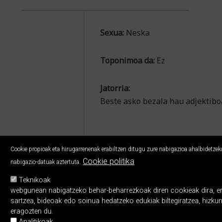
Sexua:
Neska
Toponimoa da:
Ez
Jatorria:
Beste asko bezala hau adjektiboa 
Cookie propioak eta hirugarrenenak erabiltzen ditugu zure nabigazioa ahalbidetzeko,
Cookie politika
nabigazio-datuak aztertuta.
Teknikoak
webgunean nabigatzeko behar-beharrezkoak diren cookieak dira, erabi
sartzea, bideoak edo soinua hedatzeko edukiak biltegiratzea, hizku
eragozten du.
Analitikoak