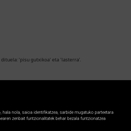
tuela: 'pisu gutxikoa' eta 'lasterra'.
, hala nola, saioa identifikatzea, sarbide mugatuko parteetara
earen zenbait funtzionalitatek behar bezala funtzionatzea