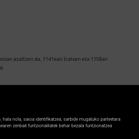
uestan azaltzen da, 1141ean Iratxen eta 1158an
a
).
, hala nola, saioa identifikatzea, sarbide mugatuko parteetara
earen zenbait funtzionalitatek behar bezala funtzionatzea