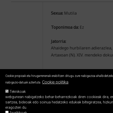
Sexua:
Mutila
Toponimoa da:
Ez
Jatorria:
Ahaidego hurbilaren adierazlea,
Artaxoan (N). XIV. mendeko doku
Cookie propioak eta hirugarrenenak erabiltzen ditugu zure nabigazioa ahalbidetzeko,
Cookie politika
nabigazio-datuak aztertuta.
Teknikoak
webgunean nabigatzeko behar-beharrezkoak diren cookieak dira, erabi
sartzea, bideoak edo soinua hedatzeko edukiak biltegiratzea, hizku
eragozten du.
Analitikoak