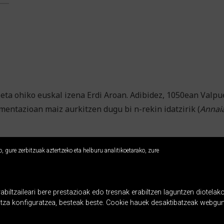
 eta ohiko euskal izena Erdi Aroan. Adibidez, 1050ean Valp
mentazioan maiz aurkitzen dugu bi n-rekin idatzirik (
Annai
 gure zerbitzuak aztertzeko eta helburu analitikoetarako, zure
ltzaileari bere prestazioak edo tresnak erabiltzen laguntzen diotelako
ntza konfiguratzea, besteak beste. Cookie hauek desaktibatzeak webgun