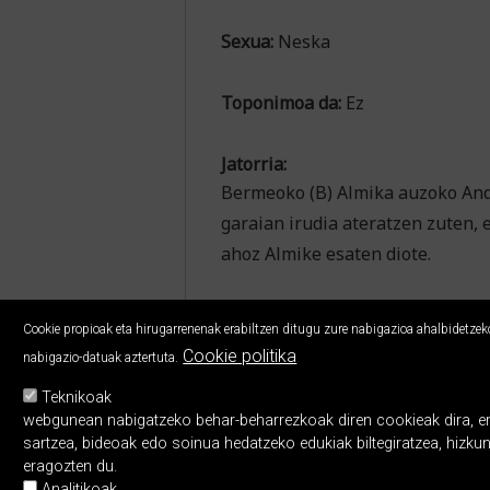
Sexua:
Neska
Toponimoa da:
Ez
Jatorria:
Bermeoko (B) Almika auzoko Andr
garaian irudia ateratzen zuten, 
ahoz Almike esaten diote.
Cookie propioak eta hirugarrenenak erabiltzen ditugu zure nabigazioa ahalbidetzeko,
Cookie politika
nabigazio-datuak aztertuta.
Teknikoak
webgunean nabigatzeko behar-beharrezkoak diren cookieak dira, erabi
sartzea, bideoak edo soinua hedatzeko edukiak biltegiratzea, hizku
eragozten du.
Analitikoak