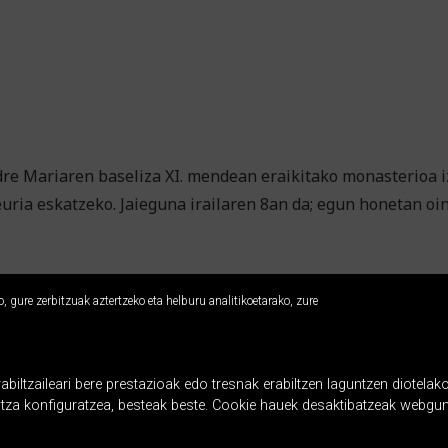
e Mariaren baseliza XI. mendean eraikitako monasterioa iz
euria eskatzeko. Jaieguna irailaren 8an da; egun honetan oi
 gure zerbitzuak aztertzeko eta helburu analitikoetarako, zure
ltzaileari bere prestazioak edo tresnak erabiltzen laguntzen diotelako
ntza konfiguratzea, besteak beste. Cookie hauek desaktibatzeak webgun