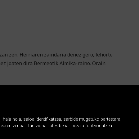
an zen. Herriaren zaindaria denez gero, lehorte
nez joaten dira Bermeotik Almika-raino. Orain
, hala nola, saioa identifikatzea, sarbide mugatuko parteetara
earen zenbait funtzionalitatek behar bezala funtzionatzea