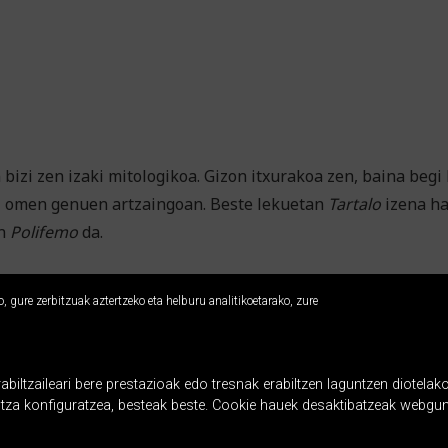
izi zen izaki mitologikoa. Gizon itxurakoa zen, baina begi b
si omen genuen artzaingoan. Beste lekuetan
Tartalo
izena ha
en
Polifemo
da.
 gure zerbitzuak aztertzeko eta helburu analitikoetarako, zure
ltzaileari bere prestazioak edo tresnak erabiltzen laguntzen diotelako
ntza konfiguratzea, besteak beste. Cookie hauek desaktibatzeak webgun