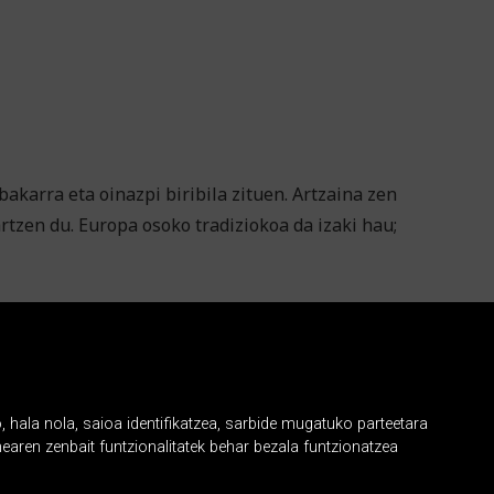
akarra eta oinazpi biribila zituen. Artzaina zen
rtzen du. Europa osoko tradiziokoa da izaki hau;
, hala nola, saioa identifikatzea, sarbide mugatuko parteetara
earen zenbait funtzionalitatek behar bezala funtzionatzea