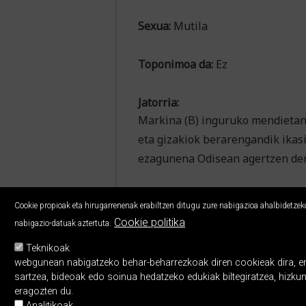
Sexua:
Mutila
Toponimoa da:
Ez
Jatorria:
Markina (B) inguruko mendietan b
eta gizakiok berarengandik ika
ezagunena Odisean agertzen d
Cookie propioak eta hirugarrenenak erabiltzen ditugu zure nabigazioa ahalbidetzeko,
Cookie politika
nabigazio-datuak aztertuta.
Teknikoak
webgunean nabigatzeko behar-beharrezkoak diren cookieak dira, erabi
sartzea, bideoak edo soinua hedatzeko edukiak biltegiratzea, hizku
eragozten du.
Analitikoak