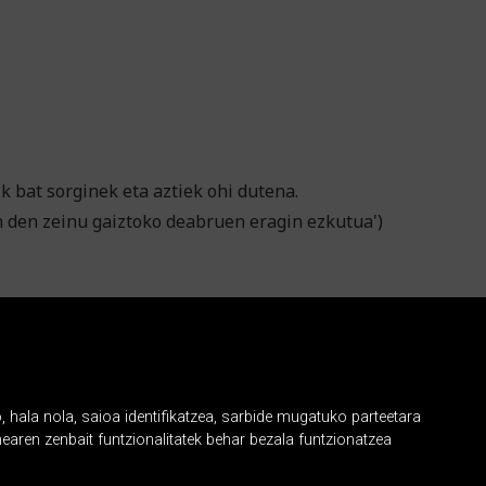
ik bat sorginek eta aztiek ohi dutena.
n den zeinu gaiztoko deabruen eragin ezkutua')
, hala nola, saioa identifikatzea, sarbide mugatuko parteetara
earen zenbait funtzionalitatek behar bezala funtzionatzea