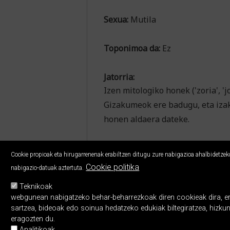
Sexua:
Mutila
Toponimoa da:
Ez
Jatorria:
Izen mitologiko honek ('zoria', '
Gizakumeok ere badugu, eta iza
honen aldaera dateke.
Cookie propioak eta hirugarrenenak erabiltzen ditugu zure nabigazioa ahalbidetzeko,
Cookie politika
nabigazio-datuak aztertuta.
Teknikoak
webgunean nabigatzeko behar-beharrezkoak diren cookieak dira, erabi
sartzea, bideoak edo soinua hedatzeko edukiak biltegiratzea, hizku
eragozten du.
Analitikoak