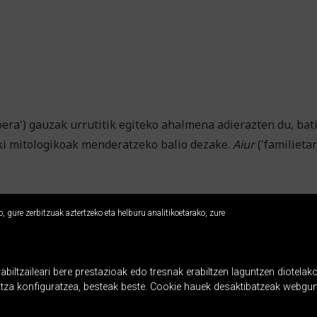
joera') gauzak urrutitik egiteko ahalmena adierazten du, bat
ki mitologikoak menderatzeko balio dezake.
Aiur
('familieta
 gure zerbitzuak aztertzeko eta helburu analitikoetarako, zure
ltzaileari bere prestazioak edo tresnak erabiltzen laguntzen diotelako
ntza konfiguratzea, besteak beste. Cookie hauek desaktibatzeak webgun