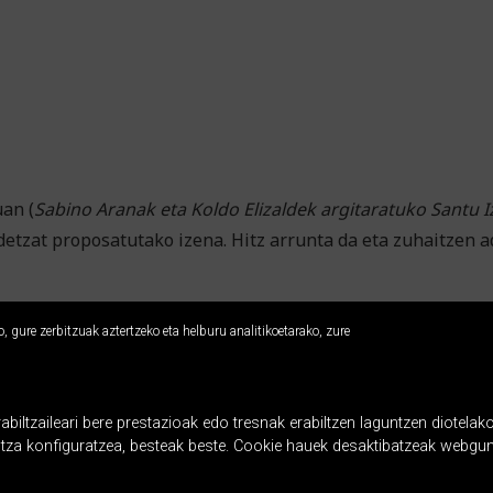
an (
Sabino Aranak eta Koldo Elizaldek argitaratuko Santu 
detzat proposatutako izena. Hitz arrunta da eta zuhaitzen a
 gure zerbitzuak aztertzeko eta helburu analitikoetarako, zure
ltzaileari bere prestazioak edo tresnak erabiltzen laguntzen diotelako
ntza konfiguratzea, besteak beste. Cookie hauek desaktibatzeak webgun