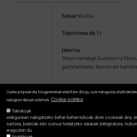
Sexua:
Mutila
Toponimoa da:
Ez
Jatorria:
Deun-ixendegi Euzkotarra
liburu
gaztelaniazko
Ramos
-en balioki
Cookie propioak eta hirugarrenenak erabiltzen ditugu zure nabigazioa ahalbidetzeko,
Cookie politika
nabigazio-datuak aztertuta.
Teknikoak
webgunean nabigatzeko behar-beharrezkoak diren cookieak dira, erabi
sartzea, bideoak edo soinua hedatzeko edukiak biltegiratzea, hizku
eragozten du.
Analitikoak