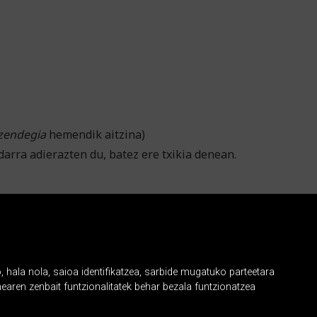
Izendegia
hemendik aitzina)
darra adierazten du, batez ere txikia denean.
, hala nola, saioa identifikatzea, sarbide mugatuko parteetara
earen zenbait funtzionalitatek behar bezala funtzionatzea